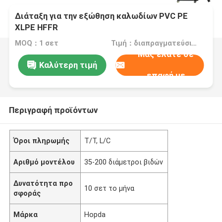
Διάταξη για την εξώθηση καλωδίων PVC PE
XLPE HFFR
MOQ：1 σετ
Τιμή：διαπραγματεύσιμα
Μας ελάτε σε
Καλύτερη τιμή
επαφή με
Περιγραφή προϊόντων
Όροι πληρωμής
T/T, L/C
Αριθμό μοντέλου
35-200 διάμετροι βιδών
Δυνατότητα προ
10 σετ το μήνα
σφοράς
Μάρκα
Hopda