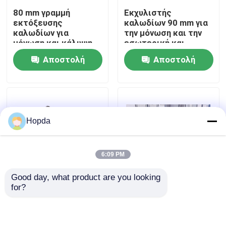
80 mm γραμμή
Εκχυλιστής
εκτόξευσης
καλωδίων 90 mm για
Σχετικά με εμάς
καλωδίων για
την μόνωση και την
μόνωση και κάλυψη
εσωτερική και
καλωδίων Cu Al
εξωτερική
Αποστολή
Αποστολή
Επισκεψή εργοστασίου
επικάλυψη καλωδίων
και καλωδίων με PVC
ερώτησης
ερώτησης
LSZH HFFR XLPE
Έλεγχος Ποιότητας
Hopda
Επικοινωνήστε μαζί μας
6:09 PM
Ειδήσεις
Good day, what product are you looking 
for?
Υποθέσεις
Διάταξη εκτόξευσης
Η γραμμή εξάντλησης
καλωδίων με
καλωδίων από
μονοβίδα για
ατσάλι μοτοσικλέτα
καλώδια
SIEMENS για
Ζητήστε Προσφορά