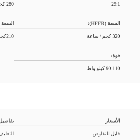
25:1
280 كجم / ساعة
السعة (HFFR):
السعة (XLPE)
320 كجم / ساعة
210كجم/ساعة
قوة:
90-110 كيلو واط
الأسعار
تفاصيل 
قابل للتفاوض
التغليف