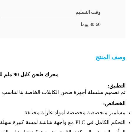
وقت التسليم
30-60 يوما
وصف المنتج
محرك طحن كابل 90 ملم للعزل والغلاف الداخلي والخارجي للكابلات والأسلاك مع PVC LSZH HFFR XLPE
التطبيق:
تم تصميم سلسلة أجهزة طحن الكابلات الخاصة بنا لتناسب جميع أنواع الكابلات لعزل وتغطية 
الخصائص:
مسامير متخصصة مخصصة لمواد عازلة مختلفة
التحكم الكامل في PLC مع واجهة شاشة لمسة كبيرة سهلة الاستخدام