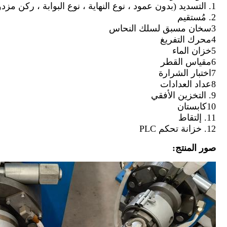
1. التسديد (بدون عمود ، نوع النهاية ، نوع البوابة ، ركن مزدوج)
2. مُستقيم
3سخان مسبق لسلك النحاس
4محرك التفريغ
5خزان الماء
6مقياس القطر
7اختبار الشرارة
8عداد العدادات
9. التخزين الأفقي
10كابستان
11. إلتقاط
12. خزانة تحكم PLC
صور المنتج: