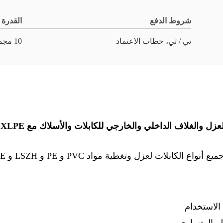
شروط الدفع
القدرة
تي / تي، خطاب الاعتماد
10 مجموعة شهريا
مواد PVC و PE و LSZH و XLPE بسرعة عالية و اتساق ممتاز.