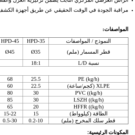
الرأس العرضي المركزي الثابت يضمن تركيزية العزل والقط
مراقبة الجودة في الوقت الحقيقي عن طريق أجهزة الكش
المواصفات:
النموذج / المواصفات
HPD-35
HPD-45
قطر المسمار (ملم)
Ø35
Ø45
نسبة L/D
18:1
68
25.5
PE (kg/h)
XLPE (كجم/ساعة)
22.5
60
80
30
PVC ((kg/h)
85
30
LSZH ((kg/h)
65
20
HFFR ((kg/h)
الطاقة (كيلوواط)
15
15-22
قطر سلك المخرج (ملم)
0.2-10
0.5-30
المكونات الرئيسية: