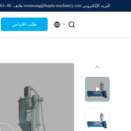
البريد الإلكتروني owenwang@hopda-machinery.com
هاتف: 86--15265282763


طلب اقتباس