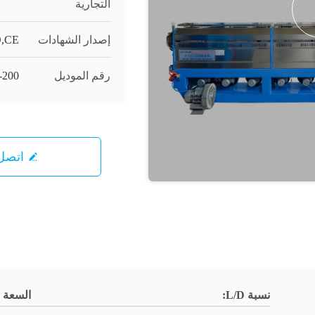
التجارية
إصدار الشهادات
O,CE
رقم الموديل
35-200 قطر 
اتصل 
نسبة L/D:
السعة 