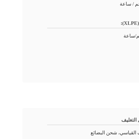
:
التغليف
 القياسي، شحن البضائع