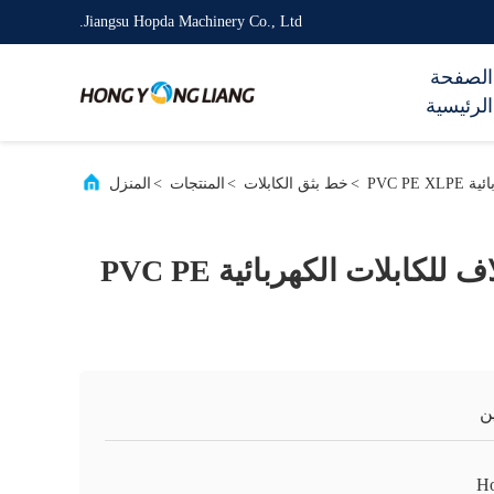
Jiangsu Hopda Machinery Co., Ltd.
الصفحة
الرئيسية
PVC P
>
خط بثق الكابلات
>
المنتجات
>
المنزل
خط العزل والغلاف للكابلات الكهربائية PVC PE
ن
H