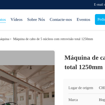
E-mail
utos
Vídeos
Sobre Nós
Contacte-nos
Eventos
Pedi
máquina
>
Máquina de cabo de 5 núcleos com retrovisão total 1250mm
Máquina de ca
total 1250mm
Lugar de origem
CH
Marca
Hop