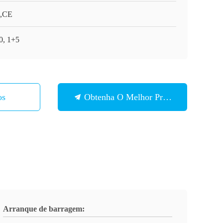
,CE
0, 1+5
os
Obtenha O Melhor Preço
Arranque de barragem: