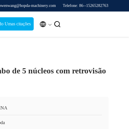
 owenwang@hopda-machinery.com
Telefone: 86--15265282763


do Umas citações
bo de 5 núcleos com retrovisão
INA
da