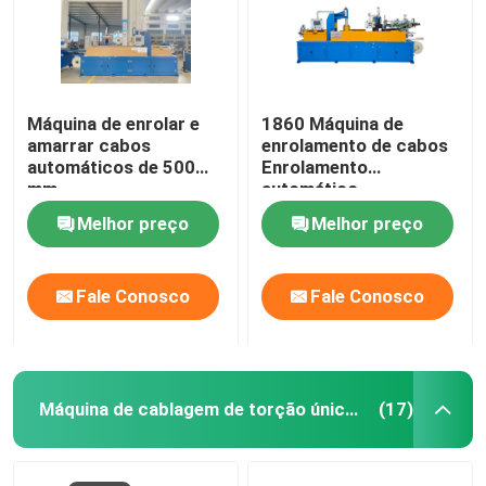
Máquina de enrolar e
1860 Máquina de
amarrar cabos
enrolamento de cabos
automáticos de 500
Enrolamento
mm
automático
Enrolamento integrado
Melhor preço
Melhor preço
e envolvimento com
filme
Fale Conosco
Fale Conosco
Máquina de cablagem de torção única de cantilever
(17)