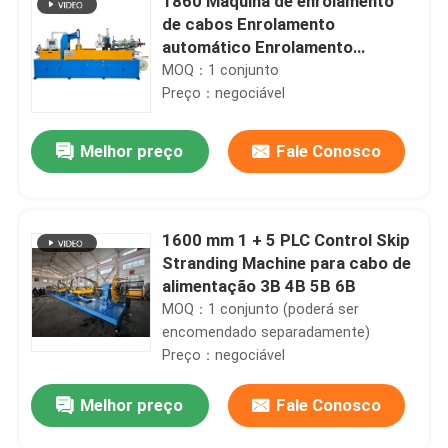
1860 Máquina de enrolamento
de cabos Enrolamento
automático Enrolamento
integrado e envolvimento com
MOQ：1 conjunto
filme
Preço：negociável
Melhor preço
Fale Conosco
1600 mm 1 + 5 PLC Control Skip
Stranding Machine para cabo de
alimentação 3B 4B 5B 6B
MOQ：1 conjunto (poderá ser
encomendado separadamente)
Preço：negociável
Melhor preço
Fale Conosco