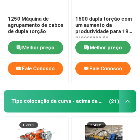
strander rígido do quadro
1250 Máquina de
1600 dupla torção com
agrupamento de cabos
um aumento da
de dupla torção
produtividade para 19
Tipo de quadro Strander
processos de
enxaguamento do
Melhor preço
Melhor preço
núcleo
Máquina de ligação de cabos de torção única
Fale Conosco
Fale Conosco
ajuntando a máquina
Cable Buncher
Tipo colocação da curva - acima da máquina
(21)
Máquina de cabo de tipo arco
Máquina de embalagem de cabo