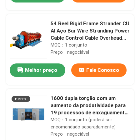
54 Reel Rigid Frame Strander CU
Al Aço Bar Wire Stranding Power
Cable Control Cable Overhead
Cable
MOQ：1 conjunto
Preço：negociável
Melhor preço
Fale Conosco
1600 dupla torção com um
Início
aumento da produtividade para
19 processos de enxaguamento
Produtos
do núcleo
MOQ：1 conjunto (poderá ser
encomendado separadamente)
Preço：negociável
Vídeos