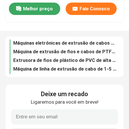
Melhor preço
Fale Conosco
Linha de extrusão de cabos de Internet Cat5 / Cat6 7.5kw Linha de produção de fios para cabos 0.5 0.75
Sobre Nós
280 kg/h Máquina de extrusão de parafuso único Cable 90 Máquina de extrusão
Linha de extrusão de cabos de alta velocidade 150 0-5kv Máquina de processo de extrusão de cabos PE Pvc para 4*300
Visita à Fábrica
Máquinas eletrónicas de extrusão de cabos para cabos de PVC
Máquina de extrusão de fios e cabos de PTFE 60 kg/h 11 kW com motor Siemens
Extrusora de fios de plástico de PVC de alta velocidade, máquina de fabricação de cabos de 140 kg/h
Controle de Qualidade
Máquina de linha de extrusão de cabo de 1-5 mm Extrusora de fios de PVC de 90 kg/h para produção de cabo de TV e CCTV
Linha de produção de máquinas de extrusão de cabo de halogênio 80 com baixo fumo zero
Contacte-nos
Linha de produção de máquinas de extrusão de cabo de energia 150 mm Para extrusão de plástico de cabo 4 * 120
Máquina de extrusão de cabos de PVC para fios de potência PE XLPE 150 Máquina de extrusão de extrusão
Notícias
Deixe um recado
Máquina de extrusão eletrónica de cabos de arame
Ligaremos para você em breve!
Processos de extrusão de fios de 90 PE para cabos telefónicos 100 m/min
Casos
65 fabricante especializado de máquinas de extrusão de cabos de teflon na China para fios de construção 350 kg/h
Máquina de enxaguamento de fio de cobre de ruído baixo
Solicitar Orçamento