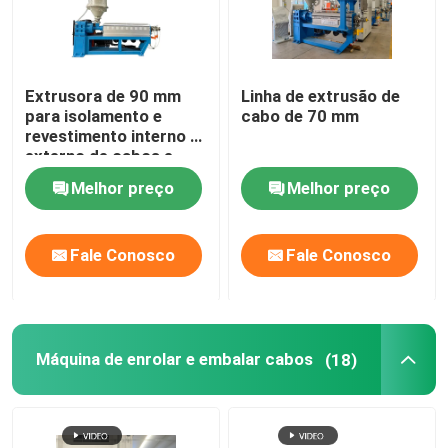
Extrusora de 90 mm
Linha de extrusão de
para isolamento e
cabo de 70 mm
revestimento interno e
externo de cabos e
fios com PVC LSZH
Melhor preço
Melhor preço
HFFR XLPE
Fale Conosco
Fale Conosco
Máquina de enrolar e embalar cabos
(18)