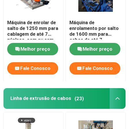
Máquina de gravação de cabo horizontal
Máquina de enrolar de
Máquina de
salto de 1250 mm para
enrolamento por salto
Máquina de gravação do cabo
cablagem de até 7
de 1600 mm para
núcleos, com ou sem
cabos de até 7
torção para trás
núcleos, com ou sem
Equipamento auxiliar
Melhor preço
Melhor preço
retrovisão
Fale Conosco
Fale Conosco
Linha de extrusão de cabos
(23)