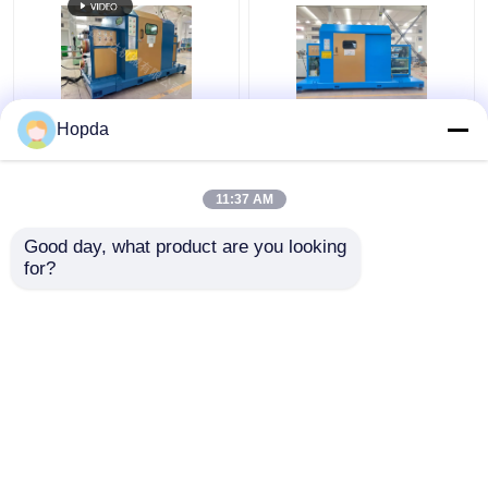
Hopda
Máquina de cablagem
Máquina de fixação de
de torção única de 630
cabos de ligação a
mm de cantilever
cabo
11:37 AM
Melhor preço
Melhor preço
Good day, what product are you looking 
for?
Fale Conosco
Fale Conosco
Veja mais
Casa
Mapa do Site
Fale Conosco
Desktop Site