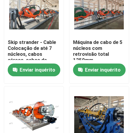
Skip strander - Cable
Máquina de cabo de 5
Colocação de até 7
núcleos com
núcleos, cabos
retrovisão total
aéreos, cabos de
1250mm
controlo, cabos de
Enviar inquérito
Enviar inquérito
alimentação
Início
Produtos
Vídeos