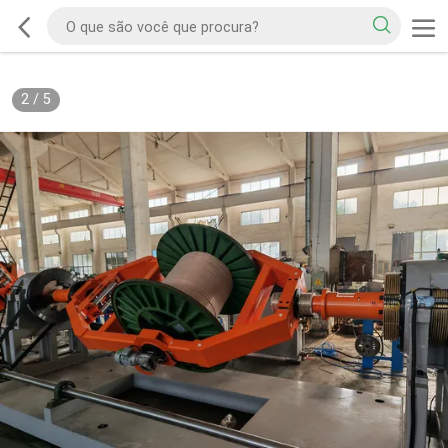
2
/
5