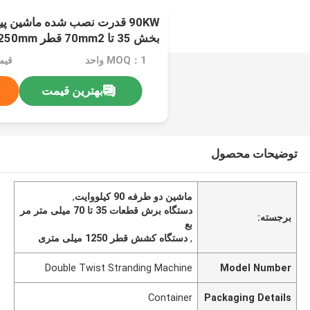
90KW قدرت نصب شده ماشین پیچ
بخش 35 تا 70mm2 قطر 1250mm
MOQ：1 واحد
قیم
بهترین قیمت
توضیحات محصول
ماشين دو طرفه 90 کيلووايت
,
دستگاه برش قطعات 35 تا 70 میلی متر مر
برجسته:
بع
,
دستگاه کشش قطر 1250 میلی متری
Double Twist Stranding Machine
Model Number
Container
Packaging Details