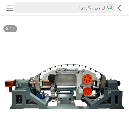
3
/
2