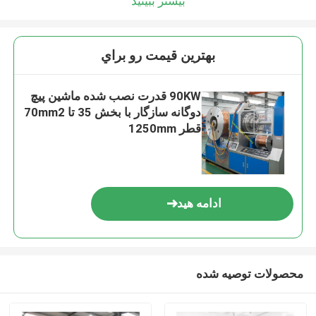
بیشتر ببینید
بهترين قيمت رو براي
90KW قدرت نصب شده ماشین پیچ
دوگانه سازگار با بخش 35 تا 70mm2
قطر 1250mm
ادامه هید
محصولات توصیه شده