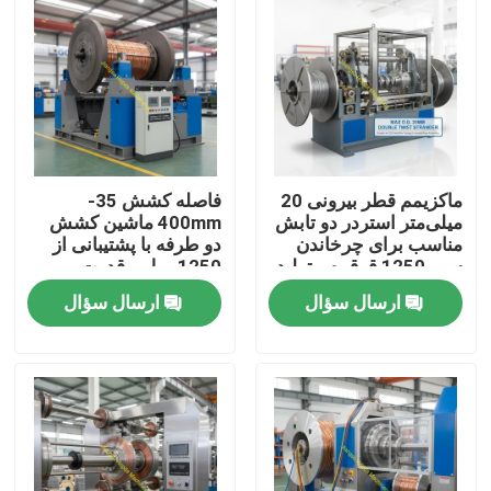
ماکزیمم قطر بیرونی 20
فاصله کشش 35-
میلی‌متر استردر دو تابش
400mm ماشین کشش
مناسب برای چرخاندن
دو طرفه با پشتیبانی از
سیم 1250 قرقره و تولید
1250 رول و قدرت
طناب صنعتی
عملیاتی روزانه 15KW که
ارسال سؤال
ارسال سؤال
برای تولید سیم کابل
طراحی شده است
خونه
محصولات
ویدیوها