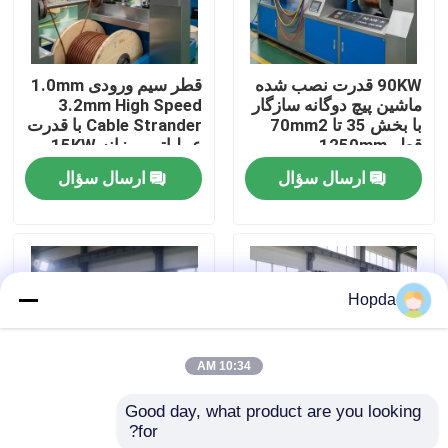
درباره ما
90KW قدرت نصب شده
قطر سیم ورودی 1.0mm
ماشین پیچ دوگانه سازگار
3.2mm High Speed
بازدید از کارخانه
با بخش 35 تا 70mm2
Cable Strander با قدرت
قطر 1250mm
عملیاتی روزانه 15KW
برای تولید کابل
ارسال سؤال
ارسال سؤال
کنترل کیفیت
با ما تماس بگیرید
Hopda
اخبار
10:34 AM
موارد
Good day, what product are you looking 
for?
گام رشته‌ای 35-400
حداکثر سرعت چرخش
درخواست قیمت