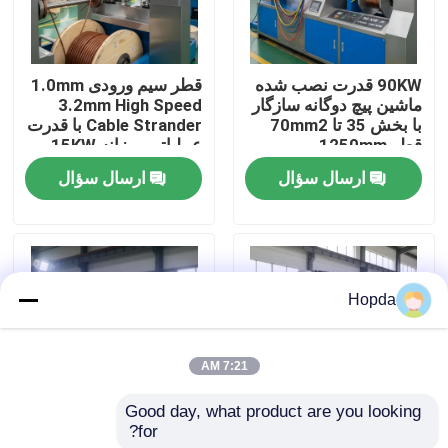
درباره ما
90KW قدرت نصب شده
قطر سیم ورودی 1.0mm
ماشین پیچ دوگانه سازگار
3.2mm High Speed
بازدید از کارخانه
با بخش 35 تا 70mm2
Cable Strander با قدرت
قطر 1250mm
عملیاتی روزانه 15KW
برای تولید کابل
ارسال سؤال
ارسال سؤال
کنترل کیفیت
با ما تماس بگیرید
Hopda
اخبار
7:21 AM
موارد
Good day, what product are you looking 
for?
گام رشته‌ای 35-400
حداکثر سرعت چرخش
درخواست قیمت