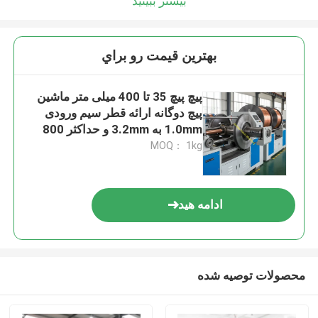
بیشتر ببینید
بهترين قيمت رو براي
پیچ پیچ 35 تا 400 میلی متر ماشین
پیچ دوگانه ارائه قطر سیم ورودی
1.0mm به 3.2mm و حداکثر 800
Rpm سرعت چرخش کمان
MOQ： 1kg
ادامه هید
محصولات توصیه شده