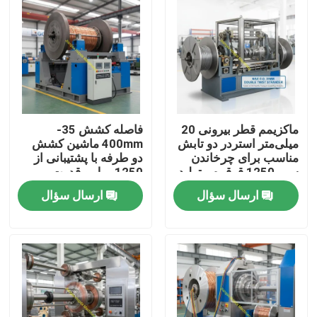
ماکزیمم قطر بیرونی 20
فاصله کشش 35-
میلی‌متر استردر دو تابش
400mm ماشین کشش
مناسب برای چرخاندن
دو طرفه با پشتیبانی از
سیم 1250 قرقره و تولید
1250 رول و قدرت
طناب صنعتی
عملیاتی روزانه 15KW که
ارسال سؤال
ارسال سؤال
برای تولید سیم کابل
طراحی شده است
خونه
محصولات
ویدیوها