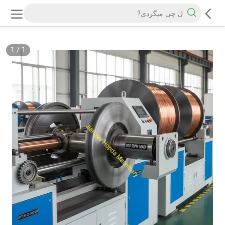
1
/
1