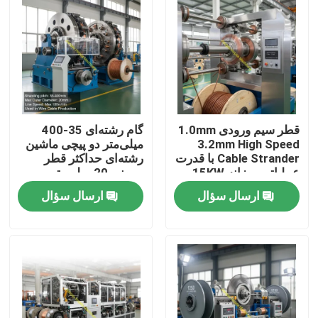
قطر سیم ورودی 1.0mm
گام رشته‌ای 35-400
3.2mm High Speed
میلی‌متر دو پیچی ماشین
Cable Strander با قدرت
رشته‌ای حداکثر قطر
عملیاتی روزانه 15KW
بیرونی 20 میلی‌متر
برای تولید کابل
سرعت خط حداکثر 150
ارسال سؤال
ارسال سؤال
میلی‌متر مورد استفاده در
تولید کابل سیمی
خونه
محصولات
ویدیوها