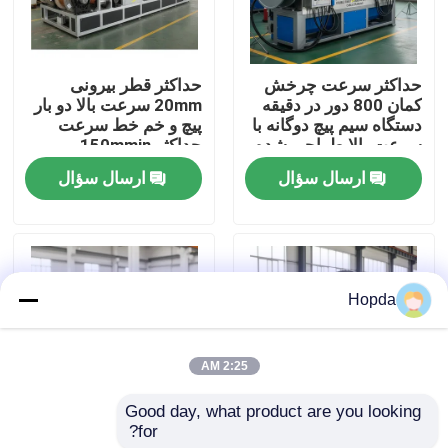
درباره ما
حداکثر سرعت چرخش
حداکثر قطر بیرونی
کمان 800 دور در دقیقه
20mm سرعت بالا دو بار
بازدید از کارخانه
دستگاه سیم پیچ دوگانه با
پیچ و خم خط سرعت
سرعت بالا طراحی شده
حداکثر 150mmin
برای 1250 قرقره قابل
تجهیزات برای تولید کابل
ارسال سؤال
ارسال سؤال
کنترل کیفیت
اجرا برای اطمینان از
سیم
رشته کابل
با ما تماس بگیرید
Hopda
اخبار
2:25 AM
موارد
Good day, what product are you looking 
for?
پیچ پیچ 35 تا 400 میلی
سیم پیچ قابل اجرا 1250
درخواست قیمت