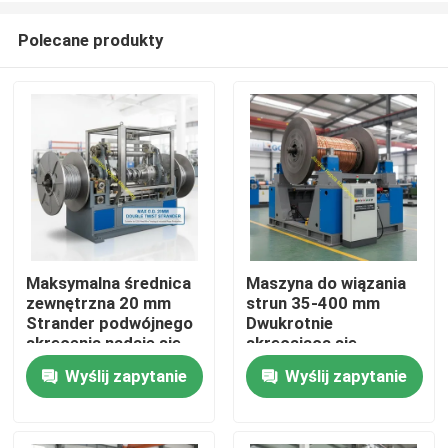
Polecane produkty
Maksymalna średnica
Maszyna do wiązania
zewnętrzna 20 mm
strun 35-400 mm
Do domu
Strander podwójnego
Dwukrotnie
skręcenia nadaje się
skręcająca się
do skręcania drutu
maszyna do wiązania
Wyślij zapytanie
Wyślij zapytanie
Produkty
1250 rolki i produkcji
strun, wspierająca
liny przemysłowej
1250 rol i codzienną
moc operacyjną 15
Filmy
kW, przeznaczona do