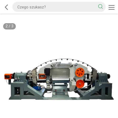
3
/
3