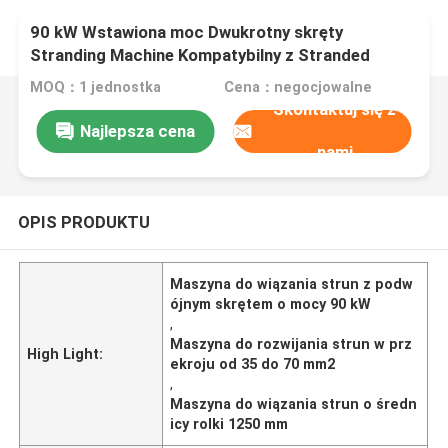
90 kW Wstawiona moc Dwukrotny skręty
Stranding Machine Kompatybilny z Stranded
Sekcja 35 do 70mm2 Węzeł 1250mm średnica
MOQ：1 jednostka
Cena：negocjowalne
Skontaktuj się z
Najlepsza cena
nami
OPIS PRODUKTU
Maszyna do wiązania strun z podw
ójnym skrętem o mocy 90 kW
,
Maszyna do rozwijania strun w prz
High Light:
ekroju od 35 do 70 mm2
,
Maszyna do wiązania strun o średn
icy rolki 1250 mm