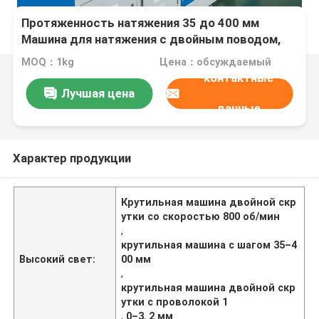
Протяженность натяжения 35 до 400 мм
Машина для натяжения с двойным поводом,
предлагающая диаметр входного провода 1,0
MOQ：1kg
Цена：обсуждаемый
мм до 3,2 мм и максимальную скорость
контактные
вращения лука 800 оборотов в минуту
Лучшая цена
данные
Характер продукции
Крутильная машина двойной скр
утки со скоростью 800 об/мин
,
крутильная машина с шагом 35–4
Высокий свет:
00 мм
,
крутильная машина двойной скр
утки с проволокой 1
,
0–3
,
2 мм