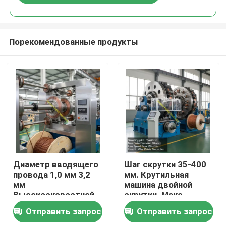
минуту
Порекомендованные продукты
Домой
Диаметр вводящего
Шаг скрутки 35-400
провода 1,0 мм 3,2
мм. Крутильная
мм
машина двойной
Продукция
Высокоскоростной
скрутки. Макс.
кабельный провод с
внешний диаметр 20
Отправить запрос
Отправить запрос
ежедневной рабочей
мм. Макс. скорость
Видеозаписи
мощностью 15 КВт
линии 150 мм.