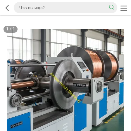
1
/
1