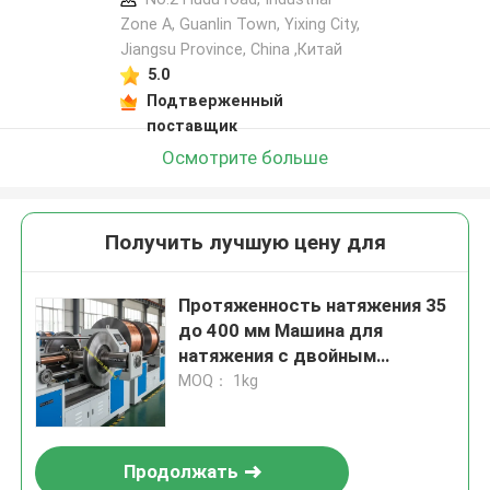
Zone A, Guanlin Town, Yixing City,
Jiangsu Province, China ,Китай
5.0
Подтверженный
поставщик
Осмотрите больше
Получить лучшую цену для
Протяженность натяжения 35
до 400 мм Машина для
натяжения с двойным
поводом, предлагающая
MOQ： 1kg
диаметр входного провода
1,0 мм до 3,2 мм и
максимальную скорость
Продолжать
вращения лука 800 оборотов в