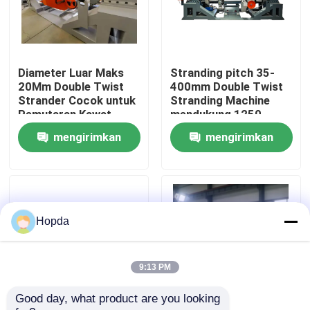
Tentang Kami
Diameter Luar Maks
Stranding pitch 35-
Tur Pabrik
20Mm Double Twist
400mm Double Twist
Strander Cocok untuk
Stranding Machine
Pemutaran Kawat
mendukung 1250
Kontrol Kualitas
Gulungan 1250 dan
gulungan dan daya
mengirimkan
mengirimkan
Produksi Kabel
operasi harian 15KW
Industri
dirancang untuk
permintaan
permintaan
produksi kawat kabel
Hubungi Kami
Berita
Hopda
Kasus
9:13 PM
Good day, what product are you looking 
Minta Kutipan