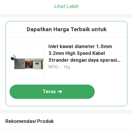
Lihat Lebih
Dapatkan Harga Terbaik untuk
Inlet kawat diameter 1.0mm
3.2mm High Speed Kabel
Strander dengan daya operasi
harian 15KW untuk pembuatan
MOQ： 1kg
kabel
Terus
Rekomendasi Produk