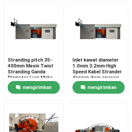
Stranding pitch 35-
Inlet kawat diameter
400mm Mesin Twist
1.0mm 3.2mm High
Stranding Ganda
Speed Kabel Strander
Diameter Luar Maks
dengan daya operasi
20mm Kecepatan
harian 15KW untuk
mengirimkan
mengirimkan
Garis Maks 150mmin
pembuatan kabel
Beranda
Digunakan dalam
permintaan
permintaan
Produksi Kabel Kawat
Produk
Video