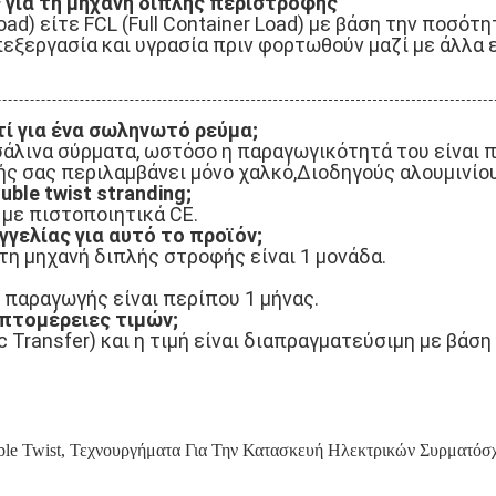
 για τη μηχανή διπλής περιστροφής
oad) είτε FCL (Full Container Load) με βάση την ποσό
ξεργασία και υγρασία πριν φορτωθούν μαζί με άλλα 
τί για ένα σωληνωτό ρεύμα;
άλινα σύρματα, ωστόσο η παραγωγικότητά του είναι 
ς σας περιλαμβάνει μόνο χαλκό,Διοδηγούς αλουμινίου
ble twist stranding;
 με πιστοποιητικά CE.
γγελίας για αυτό το προϊόν;
τη μηχανή διπλής στροφής είναι 1 μονάδα.
 παραγωγής είναι περίπου 1 μήνας.
λεπτομέρειες τιμών;
ic Transfer) και η τιμή είναι διαπραγματεύσιμη με βάσ
le Twist
,
Τεχνουργήματα Για Την Κατασκευή Ηλεκτρικών Συρματόσ