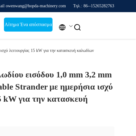
ail owenwang@hopda-machinery.com
Τηλ.: 86--15265282763
Αίτημα Ένα απόσπασμα


ισχύ λειτουργίας 15 kW για την κατασκευή καλωδίων
λωδίου εισόδου 1,0 mm 3,2 mm
ble Strander με ημερήσια ισχύ
5 kW για την κατασκευή