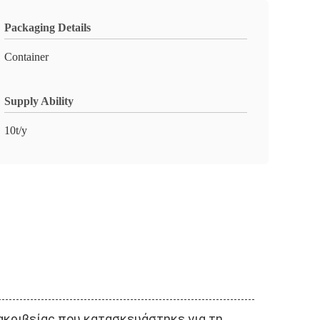
Packaging Details
Container
Supply Ability
10t/y
ακριβείας που κατασκευάστηκε για τη