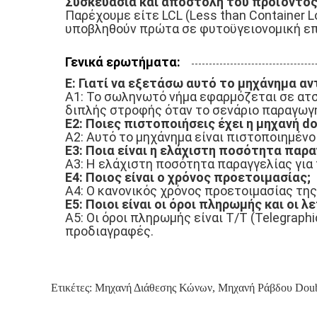
Συσκευασία και αποστολή του προϊόντος
Παρέχουμε είτε LCL (Less than Container L
υποβληθούν πρώτα σε φυτοϋγειονομική επε
Γενικά ερωτήματα:
Ε: Γιατί να εξετάσω αυτό το μηχάνημα αν
Α1: Το σωληνωτό νήμα εφαρμόζεται σε ατσ
διπλής στροφής όταν το σενάριο παραγωγή
Ε2: Ποιες πιστοποιήσεις έχει η μηχανή dou
Α2: Αυτό το μηχάνημα είναι πιστοποιημένο
Ε3: Ποια είναι η ελάχιστη ποσότητα παρα
Α3: Η ελάχιστη ποσότητα παραγγελίας για 
Ε4: Ποιος είναι ο χρόνος προετοιμασίας;
Α4: Ο κανονικός χρόνος προετοιμασίας της
Ε5: Ποιοι είναι οι όροι πληρωμής και οι 
Α5: Οι όροι πληρωμής είναι T/T (Telegraph
προδιαγραφές.
Ετικέτες:
Μηχανή Διάθεσης Κώνων
,
Μηχανή Ράβδου Doub