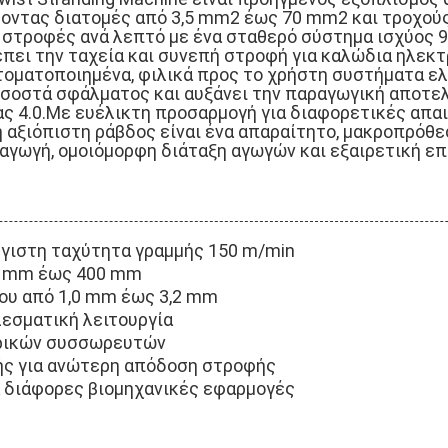
οντας διατομές από 3,5 mm2 έως 70 mm2 και τροχούς
στροφές ανά λεπτό με ένα σταθερό σύστημα ισχύος 9
πει την ταχεία και συνεπή στροφή για καλώδια ηλεκτ
υτοματοποιημένα, φιλικά προς το χρήστη συστήματα ε
ποσοστά σφάλματος και αυξάνει την παραγωγική αποτε
ς 4.0.Με ευέλικτη προσαρμογή για διαφορετικές απα
η αξιόπιστη ράβδος είναι ένα απαραίτητο, μακροπρόθ
γωγή, ομοιόμορφη διάταξη αγωγών και εξαιρετική επ
γιστη ταχύτητα γραμμής 150 m/min
5 mm έως 400 mm
ου από 1,0 mm έως 3,2 mm
λεσματική λειτουργία
τρικών συσσωρευτών
ής για ανώτερη απόδοση στροφής
α διάφορες βιομηχανικές εφαρμογές