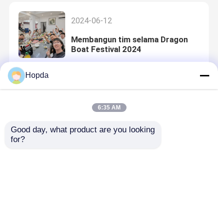
2024-06-12
Membangun tim selama Dragon
Boat Festival 2024
Hopda
2024-06-01
6:35 AM
Kami akan ke Wire and Cable Show
Filipina 2024 pada bulan Juni!
Good day, what product are you looking 
for?
2024-04-03 13:47:01
2024 GEM Pameran Kabel dan
Kawat Indonesia di Jakarta
International Expo