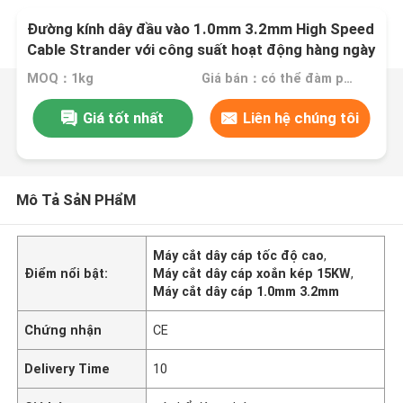
Đường kính dây đầu vào 1.0mm 3.2mm High Speed
Cable Strander với công suất hoạt động hàng ngày
15KW cho sản xuất cáp
MOQ：1kg
Giá bán：có thể đàm phán
Giá tốt nhất
Liên hệ chúng tôi
Mô Tả SảN PHẩM
Máy cắt dây cáp tốc độ cao
,
Điểm nổi bật:
Máy cắt dây cáp xoắn kép 15KW
,
Máy cắt dây cáp 1.0mm 3.2mm
Chứng nhận
CE
Delivery Time
10