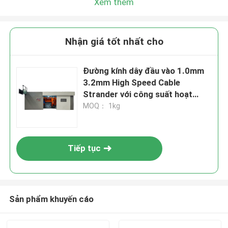
Xem thêm
Nhận giá tốt nhất cho
Đường kính dây đầu vào 1.0mm
3.2mm High Speed Cable
Strander với công suất hoạt
động hàng ngày 15KW cho sản
MOQ： 1kg
xuất cáp
Tiếp tục
Sản phẩm khuyến cáo