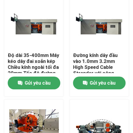
Độ dài 35-400mm Máy
Đường kính dây đầu
kéo dây đai xoắn kép
vào 1.0mm 3.2mm
Chiều kính ngoài tối đa
High Speed Cable
20mm Tốc độ đường
Strander với công
dây tối đa 150mmin
suất hoạt động hàng
Gửi yêu cầu
Gửi yêu cầu
Được sử dụng trong
ngày 15KW cho sản
sản xuất cáp dây
xuất cáp
Trang chủ
Các sản phẩm
Video