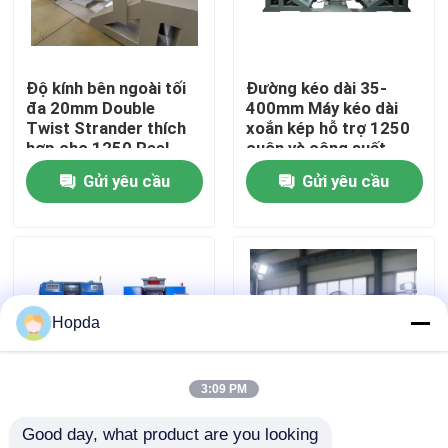
Về chúng tôi
Độ kính bên ngoài tối
Đường kéo dài 35-
đa 20mm Double
400mm Máy kéo dài
Tham quan nhà máy
Twist Strander thích
xoắn kép hỗ trợ 1250
hợp cho 1250 Reel
cuộn và công suất
Wire Twisting và sản
hoạt động hàng ngày
Gửi yêu cầu
Gửi yêu cầu
Kiểm soát chất lượng
xuất cáp công nghiệp
15KW được thiết kế
để sản xuất dây cáp
Liên hệ
Tin tức
Hopda
Các vụ án
3:09 PM
Good day, what product are you looking 
Yêu cầu báo giá
90KW Cài đặt sức
Max 800 Rpm Vận