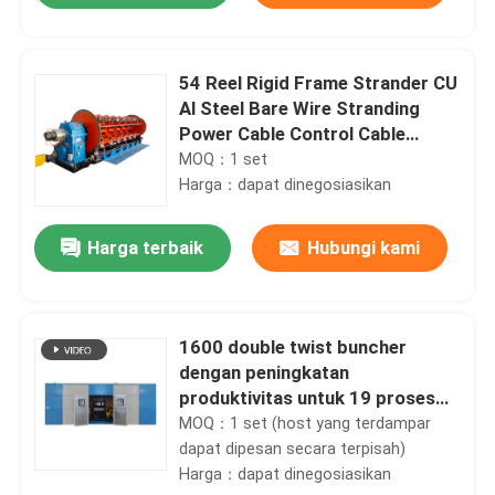
54 Reel Rigid Frame Strander CU
Al Steel Bare Wire Stranding
Power Cable Control Cable
Overhead Cable
MOQ：1 set
Harga：dapat dinegosiasikan
Harga terbaik
Hubungi kami
1600 double twist buncher
Beranda
dengan peningkatan
produktivitas untuk 19 proses
Produk
stranding inti
MOQ：1 set (host yang terdampar
dapat dipesan secara terpisah)
Harga：dapat dinegosiasikan
Video