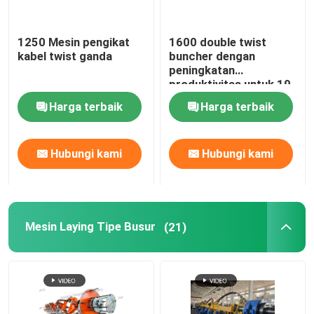
pengayak bingkai yang kaku
1250 Mesin pengikat
1600 double twist
kabel twist ganda
buncher dengan
peningkatan
Jenis Frame Strander
produktivitas untuk 19
proses stranding inti
Harga terbaik
Harga terbaik
Mesin kabel single twist
Hubungi kami
Hubungi kami
mesin pengelompokan
Cable Buncher
Mesin Laying Tipe Busur
(21)
Mesin kabel jenis busur
Mesin pengemasan kabel