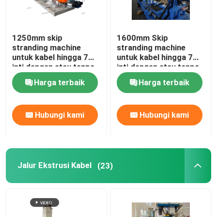
Mesin Tapping Kabel Horisontal
1250mm skip
1600mm Skip
stranding machine
stranding machine
Mesin Tape Kabel
untuk kabel hingga 7
untuk kabel hingga 7
inti dengan atau tanpa
inti dengan atau tanpa
back-twist
backtwist
Peralatan Bantuan
Harga terbaik
Harga terbaik
Hubungi kami
Hubungi kami
Jalur Ekstrusi Kabel
(23)