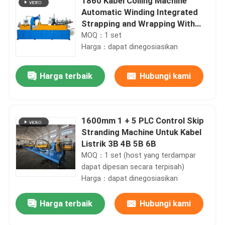
1860 Kabel Coiling Machine
Automatic Winding Integrated
Strapping and Wrapping With
Film Mesin Penggulung Kabel
MOQ：1 set
1860 Mesin Penggulung Kabel
Harga：dapat dinegosiasikan
1860 Mesin Penggulung Kabel
1860 Mesin Penggulung Kabel
Harga terbaik
Hubungi kami
1860 Mesin Penggulung Kabel
1860 Mesin Penggulung Kabel
1860 Mesin Penggulung Kabel
1860 Mesin Penggulung Kabel
1600mm 1 + 5 PLC Control Skip
1860 Mesin Penggulung Kabel
Stranding Machine Untuk Kabel
1860 Mesin Penggulung Kabel
Listrik 3B 4B 5B 6B
1860 Mesin Penggulung Kabel
MOQ：1 set (host yang terdampar
1860 Mesin Penggulung Kabel
dapat dipesan secara terpisah)
1860 Mesin Penggulung Kabel
Harga：dapat dinegosiasikan
1860 Mesin Penggulung Kabel
1860 Mesin Penggulung Ka
Harga terbaik
Hubungi kami