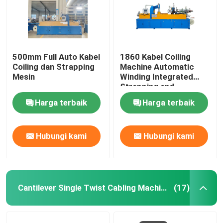
500mm Full Auto Kabel
1860 Kabel Coiling
Coiling dan Strapping
Machine Automatic
Mesin
Winding Integrated
Strapping and
Wrapping With Film
Harga terbaik
Harga terbaik
Mesin Penggulung
Kabel 1860 Mesin
Penggulung Kabel 1860
Hubungi kami
Hubungi kami
Mesin Penggulung
Kabel 1860 Mesin
Penggulung Kabel 1860
Mesin Penggulung
Kabel 1860 Mesin
Penggulung Kabel 1860
Cantilever Single Twist Cabling Machine (Mesin Kabel Penggeli Tunggal)
(17)
Mesin Penggulung
Kabel 1860 Mesin
Penggulung Kabel 1860