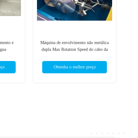
mento e
Máquina de envolvimento não metálica
água
dupla Max Rotation Speed do cabo da
cabeça Pd400 650r/Min
eço
Obtenha o melhor preço