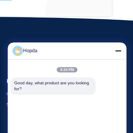
Hopda
5:34 PM
Eventos
Good day, what product are you looking 
Pedido Umas citações
for?
Casos
Telefone: 86--15265282763
Notícias


