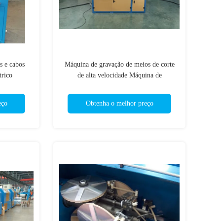
s e cabos
Máquina de gravação de meios de corte
trico
de alta velocidade Máquina de
enrolamento tubular para embalagens de
tecidos
eço
Obtenha o melhor preço