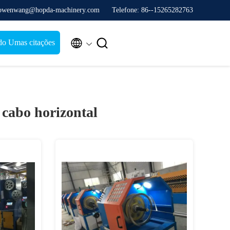
 owenwang@hopda-machinery.com
Telefone: 86--15265282763


do Umas citações
cabo horizontal