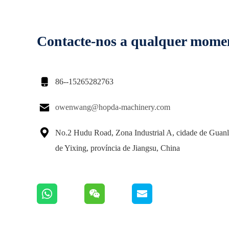
Contacte-nos a qualquer mome

86--15265282763

owenwang@hopda-machinery.com

No.2 Hudu Road, Zona Industrial A, cidade de Guanl
de Yixing, província de Jiangsu, China