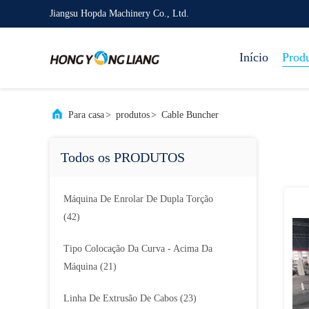
Jiangsu Hopda Machinery Co., Ltd.
Início
Prod
Para casa
>
produtos
>
Cable Buncher
Todos os PRODUTOS
Máquina De Enrolar De Dupla Torção
(42)
Tipo Colocação Da Curva - Acima Da
Máquina
(21)
Linha De Extrusão De Cabos
(23)