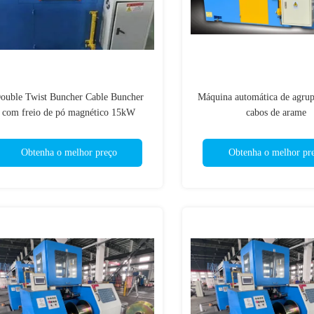
ouble Twist Buncher Cable Buncher
Máquina automática de agru
com freio de pó magnético 15kW
cabos de arame
Obtenha o melhor preço
Obtenha o melhor pr