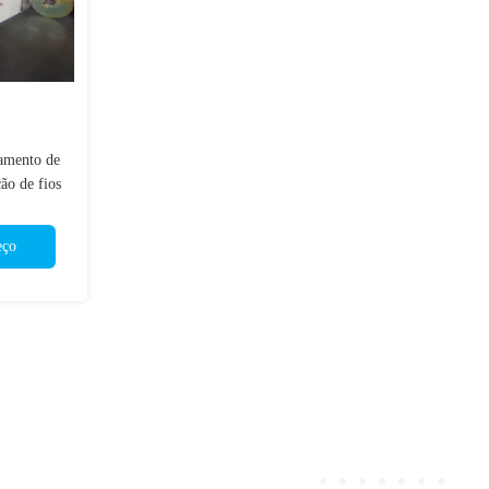
amento de
ão de fios
lumínio
eço