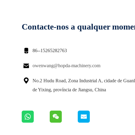
Contacte-nos a qualquer mome

86--15265282763

owenwang@hopda-machinery.com

No.2 Hudu Road, Zona Industrial A, cidade de Guanl
de Yixing, província de Jiangsu, China