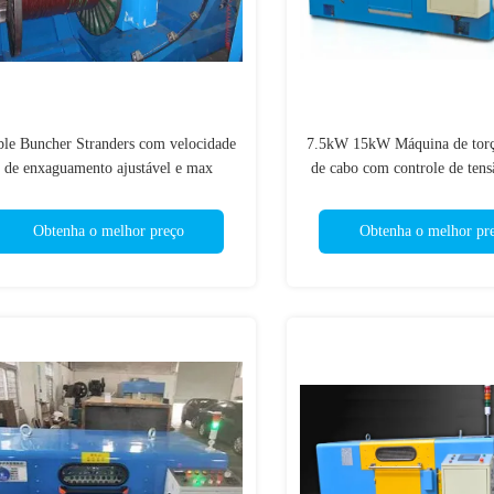
ble Buncher Stranders com velocidade
7.5kW 15kW Máquina de torç
de enxaguamento ajustável e max
de cabo com controle de tens
3000Rpm
pó magnético
Obtenha o melhor preço
Obtenha o melhor pr