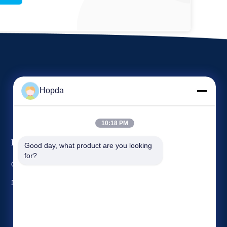
Hopda
10:18 PM
Eventos
Good day, what product are you looking 
Pedido Umas citações
for?
Casos
Telefone: 86--15265282763
Notícias


