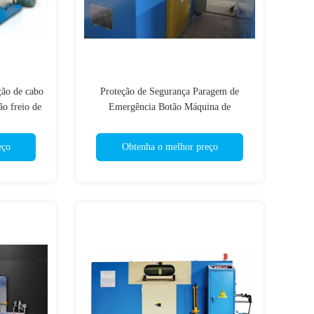
ão de cabo
Proteção de Segurança Paragem de
ão freio de
Emergência Botão Máquina de
agrupamento de cabos para fabricação de
cabos
eço
Obtenha o melhor preço