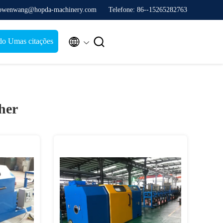
 owenwang@hopda-machinery.com
Telefone: 86--15265282763


do Umas citações
her