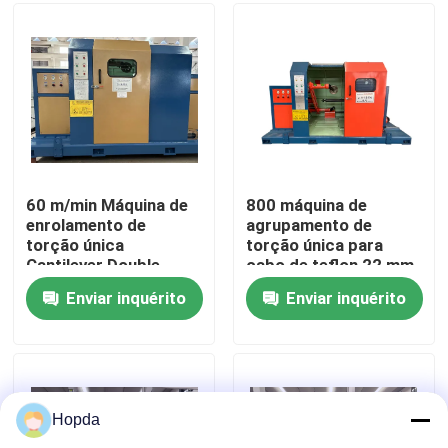
Sobre Nós
Visita à Fábrica
Controle de Qualidade
60 m/min Máquina de
800 máquina de
enrolamento de
agrupamento de
torção única
torção única para
Contacte-nos
Cantilever Double
cabo de teflon 22 mm
Twist Stranders
com controle de
Enviar inquérito
Enviar inquérito
tensão pneumática
Notícias
Casos
Hopda
Solicitar Orçamento