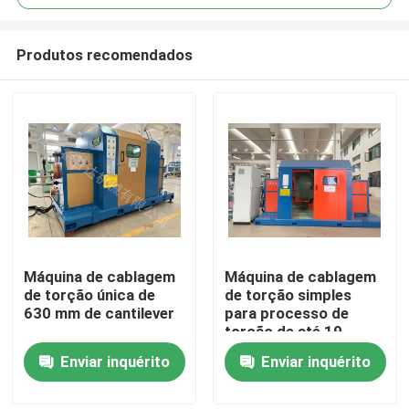
Produtos recomendados
Máquina de cablagem
Máquina de cablagem
Início
de torção única de
de torção simples
630 mm de cantilever
para processo de
torção de até 19
Produtos
núcleos
Enviar inquérito
Enviar inquérito
Vídeos