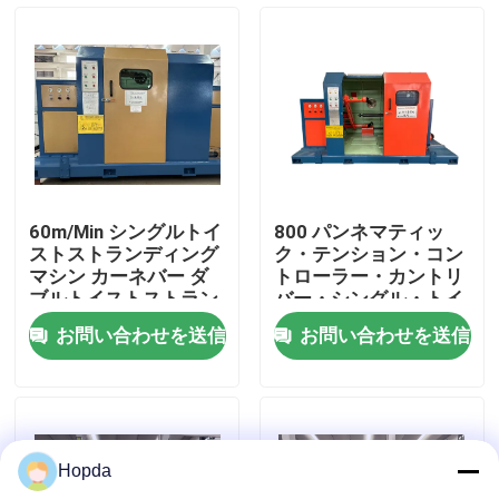
わたしたち に つい て
工場 ツアー
品質管理
60m/Min シングルトイ
800 パンネマティッ
ストストランディング
ク・テンション・コン
連絡 ください
マシン カーネバー ダ
トローラー・カントリ
ブルトイストストラン
バー・シングル・トイ
ダー
スト・バンキング・マ
お問い合わせを送信
お問い合わせを送信
シン
ニュース
ケース
Hopda
引金 を 求め て ください