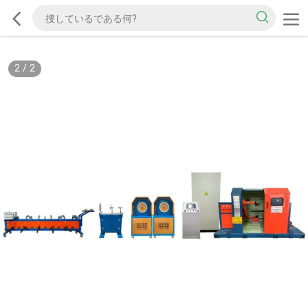
2
/
2