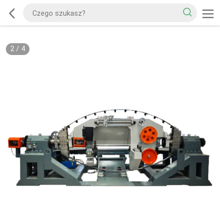
2
/
4