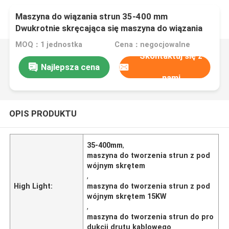
Maszyna do wiązania strun 35-400 mm
Dwukrotnie skręcająca się maszyna do wiązania
strun, wspierająca 1250 rol i codzienną moc
MOQ：1 jednostka
Cena：negocjowalne
operacyjną 15 kW, przeznaczona do produkcji
Skontaktuj się z
drutu kablowego
Najlepsza cena
nami
OPIS PRODUKTU
35-400mm
,
maszyna do tworzenia strun z pod
wójnym skrętem
,
High Light:
maszyna do tworzenia strun z pod
wójnym skrętem 15KW
,
maszyna do tworzenia strun do pro
dukcji drutu kablowego