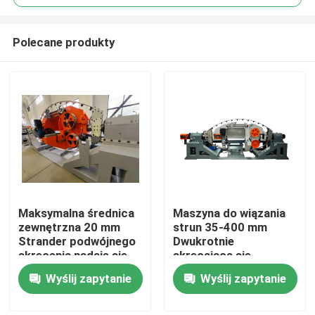
Polecane produkty
Maksymalna średnica
Maszyna do wiązania
Do domu
zewnętrzna 20 mm
strun 35-400 mm
Strander podwójnego
Dwukrotnie
skręcenia nadaje się
skręcająca się
Produkty
do skręcania drutu
maszyna do wiązania
Wyślij zapytanie
Wyślij zapytanie
1250 rolki i produkcji
strun, wspierająca
kabli przemysłowych
1250 rol i codzienną
Filmy
moc operacyjną 15