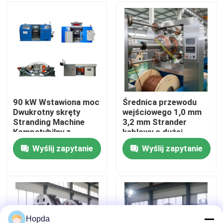
kW, przeznaczona do
produkcji drutu
kablowego
O nas
Wycieczka po fabryce
Kontrola jakości
90 kW Wstawiona moc
Średnica przewodu
Dwukrotny skręty
wejściowego 1,0 mm
Stranding Machine
3,2 mm Strander
Skontaktuj się z nami
Kompatybilny z
kablowy o dużej
Stranded Sekcja 35
prędkości o
Wyślij zapytanie
Wyślij zapytanie
do 70mm2 Węzeł
codziennej mocy 15
Nowości
1250mm średnica
kW do produkcji kabli
Sprawy
Poproś o wycenę
Hopda