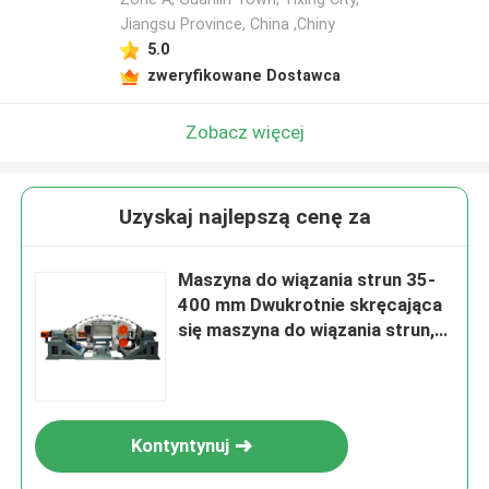
Jiangsu Province, China ,Chiny
5.0
zweryfikowane Dostawca
Zobacz więcej
Uzyskaj najlepszą cenę za
Maszyna do wiązania strun 35-
400 mm Dwukrotnie skręcająca
się maszyna do wiązania strun,
wspierająca 1250 rol i codzienną
moc operacyjną 15 kW,
przeznaczona do produkcji
drutu kablowego
Kontyntynuj