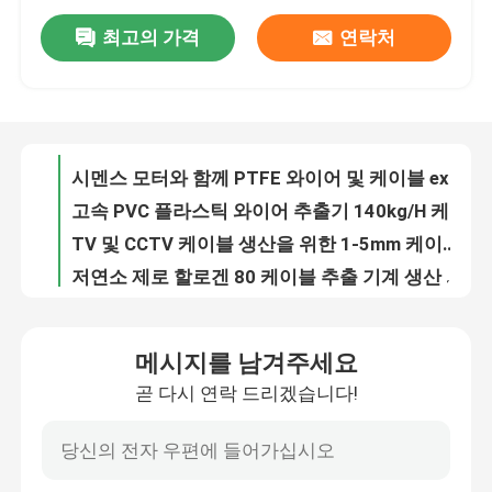
최고의 가격
연락처
카테고리 5 / 카테고리 6 인터넷 케이블 외출 라인 7.5kw 케이블 0.5 0.75
회사 소개
280kg/h 단일 나사 진압기 케이블 90 진압기
고속 150 케이블 추출 라인 0-5kv PE PVC 케이블 추출 프로세스 기계 4 * 300
공장 투어
전자 1.5 2.5 케이블 외출 기계 자켓 껍질 PVC 케이블
시멘스 모터와 함께 PTFE 와이어 및 케이블 extruder 기계 60kg/H 11KW
품질 관리
고속 PVC 플라스틱 와이어 추출기 140kg/H 케이블 제조 기계
TV 및 CCTV 케이블 생산을 위한 1-5mm 케이블 추출선 기계 90kg/H PVC 와이어 추출기
저연소 제로 할로겐 80 케이블 추출 기계 생산 라인
저희와 연락
전력 케이블 추출기 기계 생산 라인 150mm 4 * 120 케이블 플라스틱 추출기
파워 와이어 PE XLPE PVC 케이블 추출기 150 추출기 추출기
뉴스
메시지를 남겨주세요
전자 1.5 2.5 와이어 케이블 엑스트루더 기계
곧 다시 연락 드리겠습니다!
전화 케이블을 위한 90 PE 와이어 진압 과정 100m/min
사건
중국에 있는 테플론 케이블 진압 기계 제조업체
낮은 소음 구리 와이어 이중 트위스트 스트랜딩 머신
견적 요청