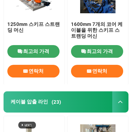
수평 케이블 테이핑 기계
1250mm 스키프 스트랜
1600mm 7개의 코어 케
딩 머신
이블을 위한 스키프 스
케이블 테이핑기
트랜딩 머신
보조 장비
최고의 가격
최고의 가격
연락처
연락처
케이블 압출 라인
(23)