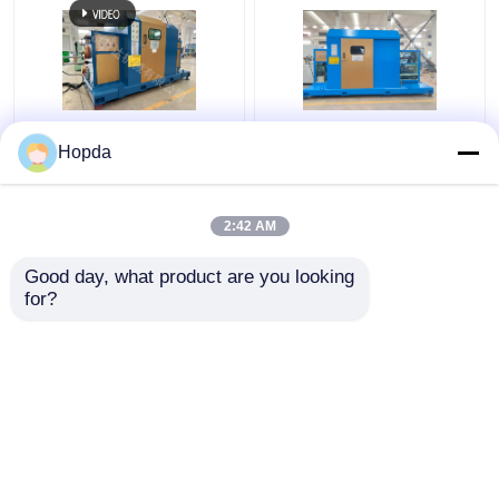
630mm 캔티레버 싱글
전력 케이블 캔티레버
Hopda
트위스트 케이블링 머신
싱글 트위스트 케이블링
기계
2:42 AM
최고의 가격
최고의 가격
Good day, what product are you looking 
for?
연락처
연락처
더 많은 것을 전망하십시
오
홈
사이트맵
연락처
Desktop Site