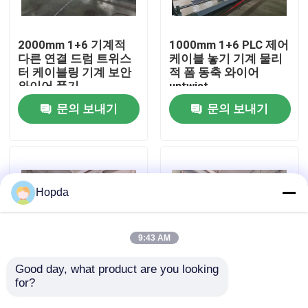
회사 소개
2000mm 1+6 기계적
1000mm 1+6 PLC 제어
다른 연결 드럼 트위스
케이블 놓기 기계 물리
터 케이블링 기계 보안
적 폼 동축 와이어
공장 투어
와이어 풀기
untwist
문의 보내기
문의 보내기
품질 관리
저희와 연락
Hopda
뉴스
9:43 AM
사건
Good day, what product are you looking 
for?
2000mm 1+4 피치 추
1000mm 1+6 PLC 제어
적 케이블링 기계 전기
데이터 케이블을 위한
견적 요청