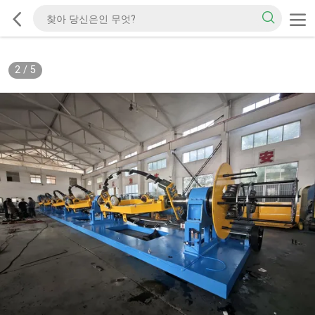
2
/
5