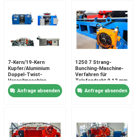
7-Kern/19-Kern
1250 7 Strang-
Kupfer/Aluminium
Bunching-Maschine-
Doppel-Twist-
Verfahren für
Verseilmaschine
Telefondraht 0,12 mm
Abzug 1250 mm, 1600
Anfrage absenden
Anfrage absenden
mm
Zu Hause
Produkte
Videos