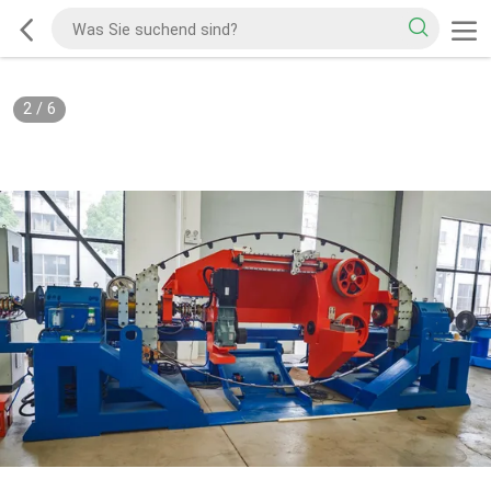
2
/
6