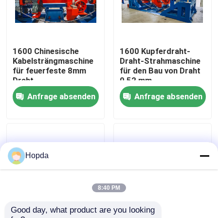
Über uns
1600 Chinesische
1600 Kupferdraht-
Werksbesichtigung
Kabelsträngmaschine
Draht-Strahmaschine
für feuerfeste 8mm
für den Bau von Draht
Draht
0,52 mm
Qualitätskontrolle
Anfrage absenden
Anfrage absenden
Kontaktieren Sie uns
Neuigkeiten
Hopda
Rechtssachen
8:40 PM
Good day, what product are you looking 
Bitte um ein Angebot