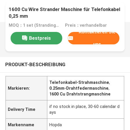
1600 Cu Wire Strander Maschine für Telefonkabel
0,25 mm
MOQ：1 set (Stranding host can be ordered separately)
Preis：verhandelbar
Kontaktieren Sie
Bestpreis
uns
PRODUKT-BESCHREIBUNG
Telefonkabel-Strahmaschine
,
Markieren:
0.25mm-Drahtfedermaschine
,
1600 Cu Drahtstrangmaschine
if no stock in place, 30-60 calendar d
Delivery Time
ays
Markenname
Hopda