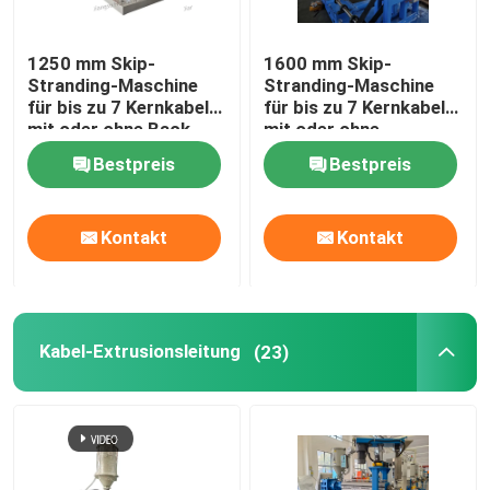
1250 mm Skip-
1600 mm Skip-
Stranding-Maschine
Stranding-Maschine
für bis zu 7 Kernkabel
für bis zu 7 Kernkabel
mit oder ohne Back-
mit oder ohne
Twist
Backtwist
Bestpreis
Bestpreis
Kontakt
Kontakt
Zu Hause
Kabel-Extrusionsleitung
(23)
Produkte
Videos