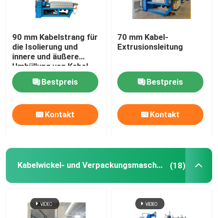
Über uns
90 mm Kabelstrang für
70 mm Kabel-
die Isolierung und
Extrusionsleitung
innere und äußere
Werksbesichtigung
Umhüllung von Kabel
und Draht mit PVC
Bestpreis
Bestpreis
LSZH HFFR XLPE
Qualitätskontrolle
Kontakt
Kontakt
Kontaktieren Sie uns
Neuigkeiten
Kabelwickel- und Verpackungsmaschine
(18)
Rechtssachen
Bitte um ein Angebot