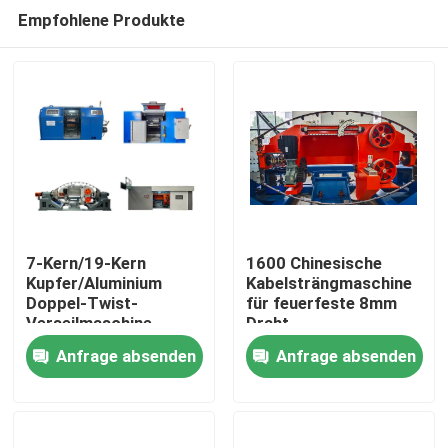
Empfohlene Produkte
7-Kern/19-Kern
1600 Chinesische
Kupfer/Aluminium
Kabelsträngmaschine
Doppel-Twist-
für feuerfeste 8mm
Zu Hause
Verseilmaschine
Draht
Abzug 1250 mm, 1600
Anfrage absenden
Anfrage absenden
mm
Produkte
Videos