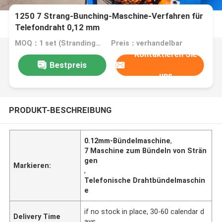
1250 7 Strang-Bunching-Maschine-Verfahren für
Telefondraht 0,12 mm
MOQ：1 set (Stranding host can be ordered separately)
Preis：verhandelbar
Kontaktieren Sie
Bestpreis
uns
PRODUKT-BESCHREIBUNG
0.12mm-Bündelmaschine
,
7 Maschine zum Bündeln von Strän
gen
Markieren:
,
Telefonische Drahtbündelmaschin
e
if no stock in place, 30-60 calendar d
Delivery Time
ays