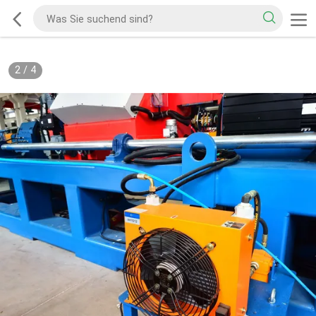
2
/
4