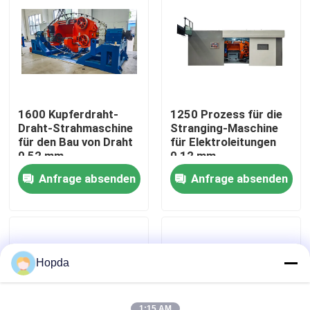
Über uns
Werksbesichtigung
1600 Kupferdraht-
1250 Prozess für die
Qualitätskontrolle
Draht-Strahmaschine
Stranging-Maschine
für den Bau von Draht
für Elektroleitungen
0,52 mm
0,12 mm
Kontaktieren Sie uns
Anfrage absenden
Anfrage absenden
Neuigkeiten
Rechtssachen
Hopda
Bitte um ein Angebot
1:15 AM