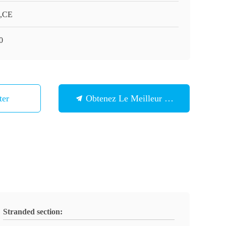
,CE
0
ter
Obtenez Le Meilleur Prix
Stranded section: