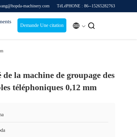
enwang@hopda-machinery.com
TéLéPHONE : 86--15265282763
ments


Demande Une citation
mm
é de la machine de groupage des
bles téléphoniques 0,12 mm
na
da