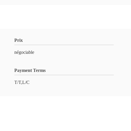
Prix
négociable
Payment Terms
T/T,L/C