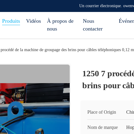
Un courrier électronique. ow
Produits
Vidéos
À propos de
Nous
Événe
nous
contacter
 procédé de la machine de groupage des brins pour câbles téléphoniques 0,12 
1250 7 procéd
brins pour câ
Place of Origin
Chi
Nom de marque
Hop