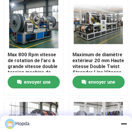
filaires
À propos de nous
Visite de l'usine
Contrôle de la qualité
Max 800 Rpm vitesse
Maximum de diamètre
de rotation de l'arc à
extérieur 20 mm Haute
grande vitesse double
vitesse Double Twist
torsion machine de
Strander Line Vitesse
Nous contacter
jonction conçue pour
maximale 150mmin
envoyer une
envoyer une
1250 bobines
Équipement pour la
applicables assurant
production de câbles
Nouvelles
demande
demande
le jonction du câble
de câbles
Les affaires
Hopda
Demandez un devis