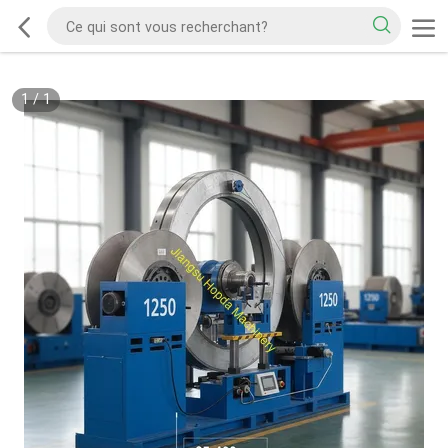
1
/
1