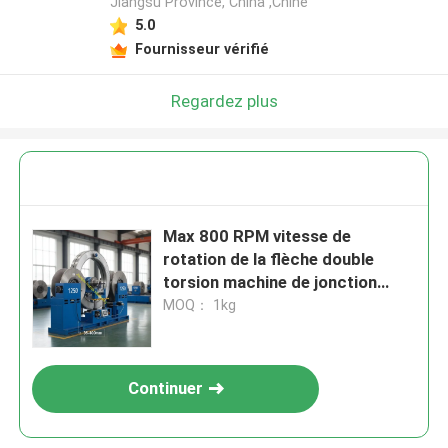
Jiangsu Province, China ,Chine
5.0
Fournisseur vérifié
Regardez plus
Max 800 RPM vitesse de
rotation de la flèche double
torsion machine de jonction
avec 1250 bobine applicable et
MOQ： 1kg
personnalisable 35-400 mm de
jonction
Continuer