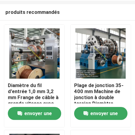
produits recommandés
Diamètre du fil
Plage de jonction 35-
d'entrée 1,0 mm 3,2
400 mm Machine de
À la maison
mm Frange de câble à
jonction à double
grande vitesse avec
torsion Diamètre
une puissance de
extérieur maximal 20
envoyer une
envoyer une
Produits
fonctionnement
mm Vitesse de ligne
quotidienne de 15 kW
maximale 150 mmin
demande
demande
pour la fabrication de
Utilisée dans la
Vidéos
câbles
production de câbles