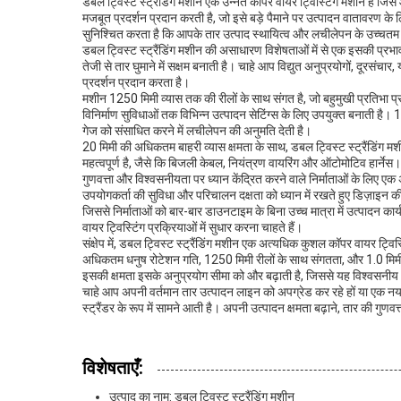
डबल ट्विस्ट स्ट्रैंडिंग मशीन एक उन्नत कॉपर वायर ट्विस्टिंग मशीन है जिस
मजबूत प्रदर्शन प्रदान करती है, जो इसे बड़े पैमाने पर उत्पादन वातावरण के
सुनिश्चित करता है कि आपके तार उत्पाद स्थायित्व और लचीलेपन के उच्चतम म
डबल ट्विस्ट स्ट्रैंडिंग मशीन की असाधारण विशेषताओं में से एक इसकी प्र
तेजी से तार घुमाने में सक्षम बनाती है। चाहे आप विद्युत अनुप्रयोगों, दूरसंचार
प्रदर्शन प्रदान करता है।
मशीन 1250 मिमी व्यास तक की रीलों के साथ संगत है, जो बहुमुखी प्रतिभा प
विनिर्माण सुविधाओं तक विभिन्न उत्पादन सेटिंग्स के लिए उपयुक्त बनाती है।
गेज को संसाधित करने में लचीलेपन की अनुमति देती है।
20 मिमी की अधिकतम बाहरी व्यास क्षमता के साथ, डबल ट्विस्ट स्ट्रैंडिंग म
महत्वपूर्ण है, जैसे कि बिजली केबल, नियंत्रण वायरिंग और ऑटोमोटिव हार्नेस। ड
गुणवत्ता और विश्वसनीयता पर ध्यान केंद्रित करने वाले निर्माताओं के लिए 
उपयोगकर्ता की सुविधा और परिचालन दक्षता को ध्यान में रखते हुए डिज़ाइन
जिससे निर्माताओं को बार-बार डाउनटाइम के बिना उच्च मात्रा में उत्पादन क
वायर ट्विस्टिंग प्रक्रियाओं में सुधार करना चाहते हैं।
संक्षेप में, डबल ट्विस्ट स्ट्रैंडिंग मशीन एक अत्यधिक कुशल कॉपर वायर ट्विस
अधिकतम धनुष रोटेशन गति, 1250 मिमी रीलों के साथ संगतता, और 1.0 मिमी स
इसकी क्षमता इसके अनुप्रयोग सीमा को और बढ़ाती है, जिससे यह विश्वसनीय औ
चाहे आप अपनी वर्तमान तार उत्पादन लाइन को अपग्रेड कर रहे हों या एक नया वि
स्ट्रैंडर के रूप में सामने आती है। अपनी उत्पादन क्षमता बढ़ाने, तार की गुणवत
विशेषताएँ:
उत्पाद का नाम: डबल ट्विस्ट स्ट्रैंडिंग मशीन