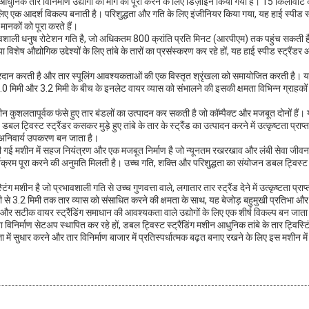
े आधुनिक तार विनिर्माण उद्योगों की मांग को पूरा करने के लिए डिज़ाइन किया गया है। 15 किलोवा
 लिए एक आदर्श विकल्प बनाती है। परिशुद्धता और गति के लिए इंजीनियर किया गया, यह हाई स्पीड स
ानकों को पूरा करते हैं।
भावशाली धनुष रोटेशन गति है, जो अधिकतम 800 क्रांति प्रति मिनट (आरपीएम) तक पहुंच सकती है
, या विशेष औद्योगिक उद्देश्यों के लिए तांबे के तारों का प्रसंस्करण कर रहे हों, यह हाई स्पीड स्ट्
्रदान करती है और तार स्पूलिंग आवश्यकताओं की एक विस्तृत श्रृंखला को समायोजित करती है। यह 
 1.0 मिमी और 3.2 मिमी के बीच के इनलेट वायर व्यास को संभालने की इसकी क्षमता विभिन्न ग्राहक
शीन कुशलतापूर्वक फंसे हुए तार बंडलों का उत्पादन कर सकती है जो कॉम्पैक्ट और मजबूत दोनों है
बल ट्विस्ट स्ट्रैंडर कसकर मुड़े हुए तांबे के तार के स्ट्रैंड का उत्पादन करने में उत्कृष्टता प्र
एक अनिवार्य उपकरण बन जाता है।
 की गई मशीन में सहज नियंत्रण और एक मजबूत निर्माण है जो न्यूनतम रखरखाव और लंबी सेवा जीव
ार्यक्रम पूरा करने की अनुमति मिलती है। उच्च गति, शक्ति और परिशुद्धता का संयोजन डबल ट्विस्
्टिंग मशीन है जो प्रभावशाली गति से उच्च गुणवत्ता वाले, लगातार तार स्ट्रैंड देने में उत्कृष्ट
े 3.2 मिमी तक तार व्यास को संसाधित करने की क्षमता के साथ, यह बेजोड़ बहुमुखी प्रतिभा और
र सटीक वायर स्ट्रैंडिंग समाधान की आवश्यकता वाले उद्योगों के लिए एक शीर्ष विकल्प बन जाता
निर्माण सेटअप स्थापित कर रहे हों, डबल ट्विस्ट स्ट्रैंडिंग मशीन आधुनिक तांबे के तार ट्विस्टि
्ता में सुधार करने और तार विनिर्माण बाजार में प्रतिस्पर्धात्मक बढ़त बनाए रखने के लिए इस मशीन में