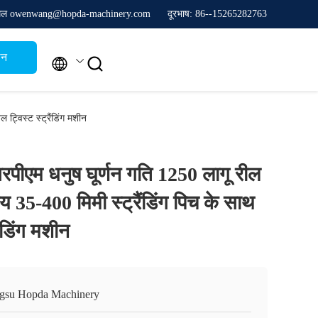
मेल owenwang@hopda-machinery.com
दूरभाष: 86--15265282763
थन


्विस्ट स्ट्रैंडिंग मशीन
एम धनुष घूर्णन गति 1250 लागू रील
 35-400 मिमी स्ट्रैंडिंग पिच के साथ
ैंडिंग मशीन
ngsu Hopda Machinery