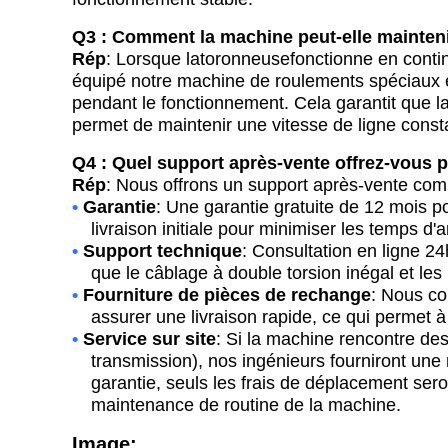
Q3 : Comment la machine peut-elle mainteni
Rép
:
Lorsque la
toronneuse
fonctionne en contin
équipé notre machine de roulements spéciaux et 
pendant le fonctionnement. Cela garantit que l
permet de maintenir une vitesse de ligne cons
Q4 : Quel support après-vente offrez-vous p
Rép
:
Nous offrons un support après-vente comp
•
Garantie
: Une garantie gratuite de 12 mois p
livraison initiale pour minimiser les temps d'ar
•
Support technique
: Consultation en ligne 24
que le câblage à double torsion inégal et les
•
Fourniture de pièces de rechange
: Nous co
assurer une livraison rapide, ce qui permet à
•
Service sur site
: Si la machine rencontre de
transmission), nos ingénieurs fourniront une 
garantie, seuls les frais de déplacement ser
maintenance de routine de la machine.
Image: