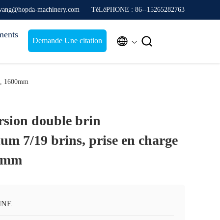
enwang@hopda-machinery.com
TéLéPHONE : 86--15265282763
ments


Demande Une citation
mm, 1600mm
rsion double brin
um 7/19 brins, prise en charge
0mm
INE