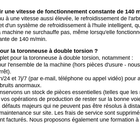
r une vitesse de fonctionnement constante de 140 m
u à une vitesse aussi élevée, le refroidissement de l'ar
d'un système de refroidissement à l'huile intelligent, q
a machine ne surchauffe pas, même lorsqu'elle fonctionn
tante de 140 m/min.
our la toronneuse à double torsion ?
let pour la toronneuse à double torsion, notamment :
our l'ensemble de la machine (hors pièces d'usure - nou
rêt).
h/24 et 7j/7 (par e-mail, téléphone ou appel vidéo) pour 
 bruits anormaux.
nservons un stock de pièces essentielles (telles que l
 vos opérations de production de rester sur la bonne voi
s défauts majeurs qui ne peuvent pas être résolus à di
maintenance sur site. Les frais de service sont supprimé
ont facturés. Nous proposons également une formation à v