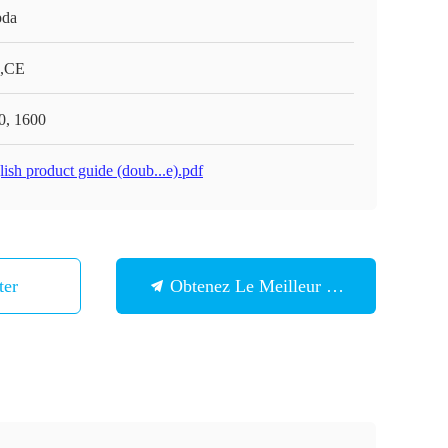
da
,CE
0, 1600
ish product guide (doub...e).pdf
ter
Obtenez Le Meilleur Prix