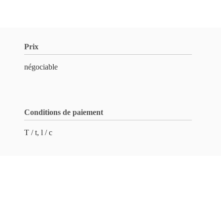
Prix
négociable
Conditions de paiement
T / t, l / c