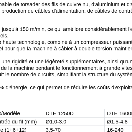
able de torsader des fils de cuivre nu, d'aluminium et d'
a production de câbles d'alimentation, de câbles de cont
nt jusqu'à 150 m/min, ce qui améliore considérablement l'e
els.
e haute technologie, combiné à un compresseur puissan
iel pour que la machine à câbler à double torsion maint
 une rigidité et une légèreté supplémentaires, ainsi qu'un
ns de la machine pendant le fonctionnement à grande vite
 le nombre de circuits, simplifiant la structure du systè
 d'énergie, ce qui permet de réduire les coûts d'exploit
ns/Modèle
DTE-1250D
DTE-1600
trée du fil (mm)
Ø1.0-3.0
Ø1.5-4.8
ée (1+6+12)
3.5-70
16-240