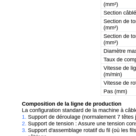
(mm²)
Section câbl
Section de t
(mm²)
Section de to
(mm²)
Diamètre max
Taux de com
Vitesse de l
(m/min)
Vitesse de rot
Pas (mm)
Composition de la ligne de production
La configuration standard de la machine à câbl
1.
Support de déroulage (normalement 7 têtes jus
2.
Support de tension : Assure une tension cons
3.
Support d'assemblage rotatif du fil (où les fil