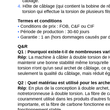
câblage.
4.
Hôte de câblage (qui contient la bobine de ré
torsion qui effectue la torsion de plusieurs fi
Termes et conditions
•
Conditions de prix : FOB, C&F ou CIF
•
Période de production :
30-
60 jours
•
Garantie : 1 an (hors dommages causés par d
Q&R
Q1 : Pourquoi existe-t-il de nombreuses vari
Rép
:
La machine à câbler à double torsion de 
maintenir une bonne stabilité même lorsqu'ell
torsion n'ont qu'un seul archet de câblage, ce q
seulement la qualité du câblage, mais réduit é
Q2 : Quel matériau est utilisé pour les arch
Rép
:
En plus de la conception à double archet
notre
toronneuse
à double torsion. La fibre de c
couramment utilisé dans les produits d'autres fa
importante, et la fibre de carbone fonctionne e
fonctionnement stable.