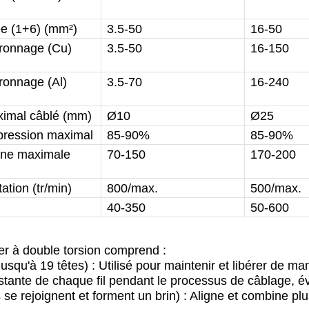
ée (1+6) (mm²)
3.5-50
16-50
oronnage (Cu)
3.5-50
16-150
ronnage (Al)
3.5-70
16-240
imal câblé (mm)
Ø10
Ø25
pression maximal
85-90%
85-90%
igne maximale
70-150
170-200
ation (tr/min)
800/max.
500/max.
40-350
50-600
er à double torsion comprend :
qu'à 19 têtes) : Utilisé pour maintenir et libérer de mani
tante de chaque fil pendant le processus de câblage, évit
s se rejoignent et forment un brin) : Aligne et combine plus