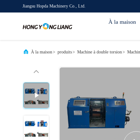
Jiangsu Hopda Machinery Co., Ltd.
À la maison
À la maison
>
produits
>
Machine à double torsion
>
Machin