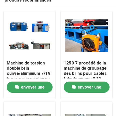
Machine de torsion
1250 7 procédé de la
double brin
machine de groupage
cuivre/aluminium 7/19
des brins pour câbles
brins, prise en charge
téléphoniques 0,12
À la maison
1250mm, 1600mm
mm
envoyer une
envoyer une
demande
demande
Produits
Vidéos