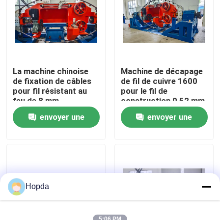
À propos de nous
Visite de l'usine
La machine chinoise
Machine de décapage
de fixation de câbles
de fil de cuivre 1600
Contrôle de la qualité
pour fil résistant au
pour le fil de
feu de 8 mm
construction 0,52 mm
envoyer une
envoyer une
Nous contacter
demande
demande
Nouvelles
Les affaires
Hopda
Demandez un devis
5:06 PM