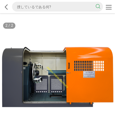
2
/
2