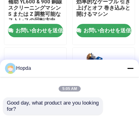
補助 YL600 & 900 銅線
効率的なケーブル 引き
スクリーニングマシン
上げとオフ 巻き込みと
S または Z 調整可能な
開けるマシン
わたしたち に つい て
ストレスの回転方向
お問い合わせを送信
お問い合わせを送信
工場 ツアー
品質管理
Hopda
連絡 ください
5:05 AM
ニュース
Good day, what product are you looking 
for?
ポータルタイプ 買収と
1600 ポータル / ガン
ケース
支払いの種類 630 から
トリータイプ 引き上げ
3150
引き上げ 800 - 1600
ボビン リールサイズ
引金 を 求め て ください
お問い合わせを送信
お問い合わせを送信