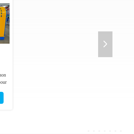
non
pour