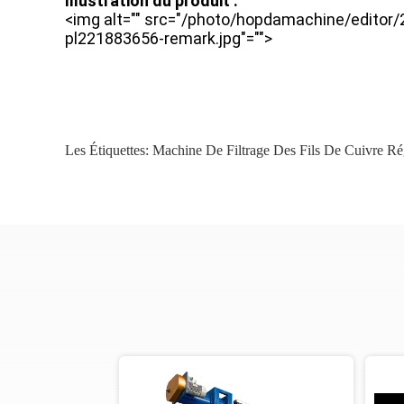
Illustration du produit :
<img alt="" src="/photo/hopdamachine/editor
pl221883656-remark.jpg"="">
Les Étiquettes:
Machine De Filtrage Des Fils De Cuivre Ré