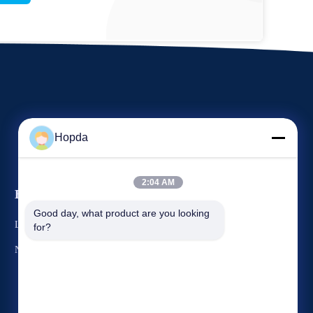
Hopda
2:04 AM
Événements
Demande Une citation
Good day, what product are you looking 
Les affaires
for?
Téléphone : 86--15265282763
Nouvelles


