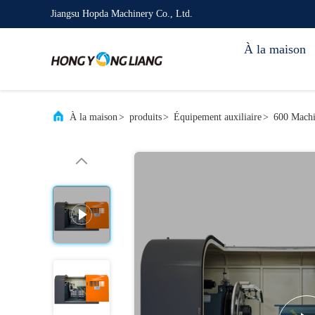
Jiangsu Hopda Machinery Co., Ltd.
À la maison
À la maison
>
produits
>
Équipement auxiliaire
>
600 Machi