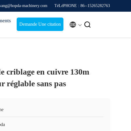
enwang@hopda-machinery.com
TéLéPHONE : 86--15265282763
ments


Demande Une citation
e criblage en cuivre 130m
 réglable sans pas
ne
da