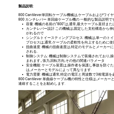
製品説明:
800 Cantilever単回転ケーブル機械は,ケーブル
800 カンチレバー 単回線ケーブル機の 一般的な製品説明で
容量: 機械の名前の"800"は,通常,最大ケーブル直径
カンチレバー設計:この機械は,固定した支柱構造から
がれるので
シングルトイースティングプロセス: 機械は,単一の
プロセスは,通常,ケーブルの柔軟性を向上するために
扭曲速度: 機械の扭曲速度は,特定のモデルとメーカーに
される..
制御システム: 機械は制御システムで装備されており,
まれます., 張力,回転方向,その他の関連パラメータ
安全機能: ケーブル装置は,操作者を保護し事故を防ぐ
は,メーカーとモデルによって異なります.
電力需要: 機械は通常,特定の電圧と周波数で3相電源
800 Cantilever 単曲線ケーブル機の特性と仕様は
連絡することをお勧めします.