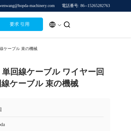
nwang@hopda-machinery.com
電話番号: 86--15265282763


要求 引用
線ケーブル 束の機械
 単回線ケーブル ワイヤー回
回線ケーブル 束の機械
国
da