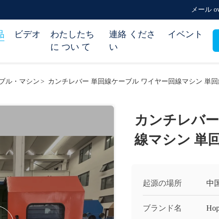
メール owe
品
ビデオ
わたしたち
連絡 くださ
イベント
に つい て
い
ブル・マシン
>
カンチレバー 単回線ケーブル ワイヤー回線マシン 単回
カンチレバー
線マシン 単
起源の場所
中
ブランド名
Hop