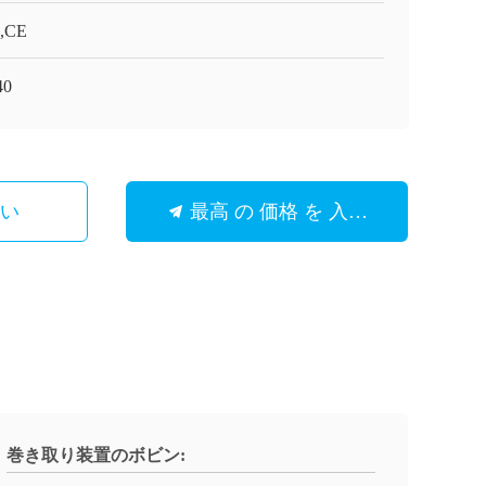
,CE
40
さい
最高 の 価格 を 入手 する
巻き取り装置のボビン: