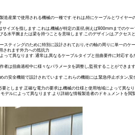
およびワイヤ製造産業で使用される機械の一種です.それは,特にケーブルとワ
す
またはサイズを指します.これは,機械が特定の直径,例えば800mmまでの
伸びる水平腕または梁を持つことを意味します.このデザインは,アクセス
トイースティングのために特別に設計されており,その軸の周りに単一のケ
使用されます外力への抵抗力
よって異なります. 通常は,異なるケーブルタイプと扭曲要件に対応するため
操作者は扭曲過程中に様々なパラメータを調整し,監視することができま
ための安全機能で設計されています.これらの機能には,緊急停止ボタン,
を必要とします.正確な電力の要求は,機械の仕様と使用地域によって異なり
,メーカーとモデルによって異なります.より詳細な情報製造者のドキュメント