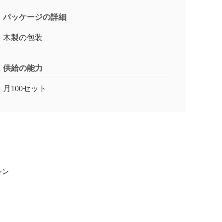
パッケージの詳細
木製の包装
供給の能力
月100セット
シン