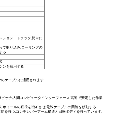
ンション・トラック,簡単に
って取り込み,ローリングの
する.
装
シンを採用する
アワイヤのケーブルに適用されます.
跡ピッチ,人間コンピュータインターフェース,高速で安定した作業.
引力ホイールの直径を増加させ,電線ケーブルの回路を移動する.
た速度を持つ,コンチレバーアーム構造と回転ボディを持っています.