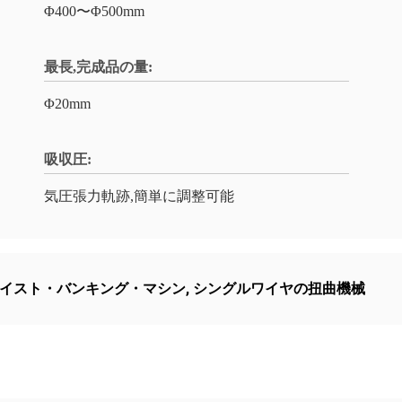
Φ400〜Φ500mm
最長,完成品の量:
Φ20mm
吸収圧:
気圧張力軌跡,簡単に調整可能
イスト・バンキング・マシン
,
シングルワイヤの扭曲機械