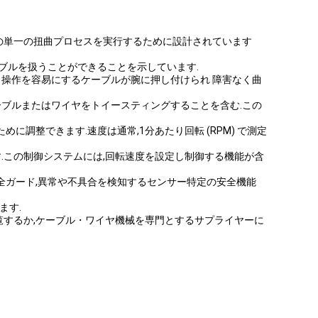
イヤーの単一の扭曲プロセスを実行するために設計されています
ケーブルを扱うことができることを示しています.
と操作を容易にするケーブルが腕に押し付けられ 障害なく曲
ーブルまたはワイヤをトイースティングすることを含む.この
に調整できます.速度は通常,1分あたり回転 (RPM) で測定
す.この制御システムには,回転速度を設定し制御する機能が含
安全ガード,異常や不具合を検知するセンサー特定の安全機能
ます.
を閲覧するか,ケーブル・ワイヤ機械を専門とするサプライヤーに