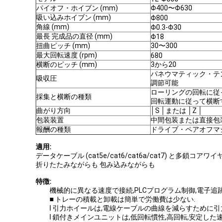
パイオフ・ホイブン (mm)
Φ400〜Φ630
吸い込みホイブン (mm)
Φ800
角線 (mm)
Φ0.3-Φ30
最長 完成品の直径 (mm)
Φ18
扭曲ピッチ (mm)
30〜300
最大回転速度 (rpm)
680
横断のピッチ (mm)
3から20
パネウマティック・テ
吸収圧
調節可能
ローリングの回転に従
採集と横断の種類
回転運動に従って横断
曲がり方向
│S │または │Z │
包装装置
中間包装または直接包
報酬の種類
ドライブ・ペアオフマ
適用:
データケーブル (cat5e/cat6/cat6a/cat7) と多鎖コ
折りたたみながらも 包み込みながらも
特徴:
機械的に異なる速度で接続,PLCプログラム制御,電子追
■ トレーの積載と卸載は簡単で労働費は少ない.
l 引力ホイールは,電線ケーブルの曲線を減らすために
l 鎖付きメインユニットは,低回転慣性,高回転,安定し