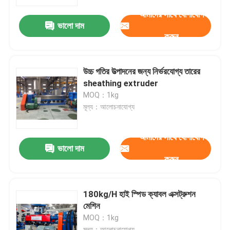
আমাদের সাথে যোগাযোগ
ভালো দাম
আমাদের সম্পর্কে
করুন
কারখানা পরিদর্শন
উচ্চ গতির উত্পাদনের জন্য নির্ভরযোগ্য তারের
sheathing extruder
গুণমান নিয়ন্ত্রণ
MOQ：1kg
মূল্য：আলোচনাযোগ্য
আমাদের সাথে যোগাযোগ করুন
আমাদের সাথে যোগাযোগ
ভালো দাম
করুন
খবর
মামলা
180kg/H হাই স্পিড ক্যাবল এক্সট্রুশন
মেশিন
MOQ：1kg
একটি উদ্ধৃতি অনুরোধ করুন
মূল্য：আলোচনাযোগ্য