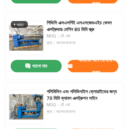
করুন
পিভিসি এক্সএলপিই এলএসজেডএইচ কেবল
এক্সট্রুডার মেশিন 80 মিমি স্ক্রু
MOQ：১টি সেট
মূল্য：আলোচনাযোগ্য
আমাদের সাথে যোগাযোগ
ভালো দাম
করুন
পলিথিলিন এবং পলিভিনাইল ক্লোরাইডের জন্য
70 মিমি ক্যাবল এক্সট্রুশন লাইন
MOQ：১টি সেট
মূল্য：আলোচনাযোগ্য
আমাদের সাথে যোগাযোগ