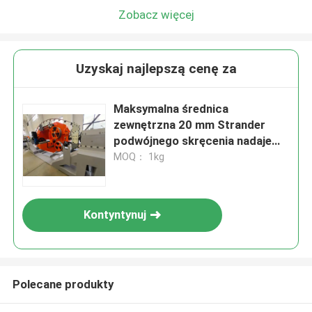
Zobacz więcej
Uzyskaj najlepszą cenę za
Maksymalna średnica
zewnętrzna 20 mm Strander
podwójnego skręcenia nadaje
się do skręcania drutu 1250
MOQ： 1kg
rolki i produkcji kabli
przemysłowych
Kontyntynuj
Polecane produkty