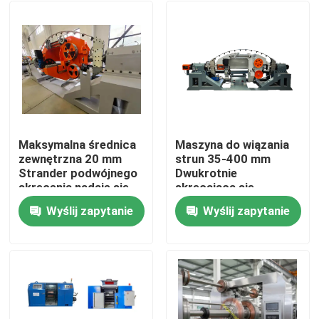
Maksymalna średnica
Maszyna do wiązania
zewnętrzna 20 mm
strun 35-400 mm
Strander podwójnego
Dwukrotnie
skręcenia nadaje się
skręcająca się
do skręcania drutu
maszyna do wiązania
Wyślij zapytanie
Wyślij zapytanie
1250 rolki i produkcji
strun, wspierająca
Do domu
kabli przemysłowych
1250 rol i codzienną
moc operacyjną 15
kW, przeznaczona do
Produkty
produkcji drutu
kablowego
Filmy