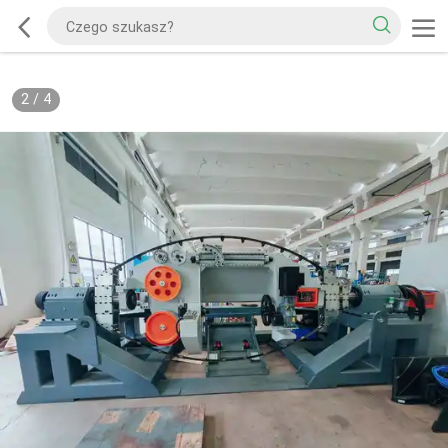
2
/
4