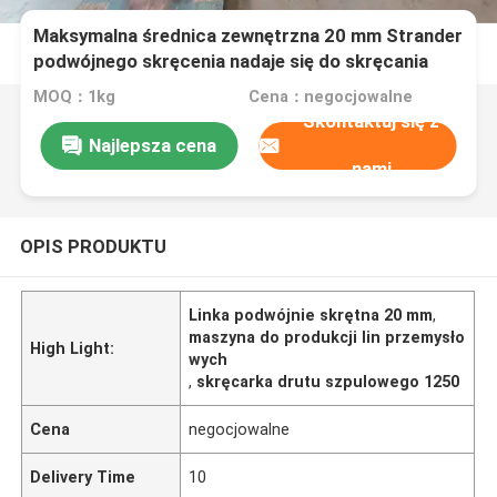
Maksymalna średnica zewnętrzna 20 mm Strander
podwójnego skręcenia nadaje się do skręcania
drutu 1250 rolki i produkcji kabli przemysłowych
MOQ：1kg
Cena：negocjowalne
Skontaktuj się z
Najlepsza cena
nami
OPIS PRODUKTU
Linka podwójnie skrętna 20 mm
,
maszyna do produkcji lin przemysło
High Light:
wych
,
skręcarka drutu szpulowego 1250
Cena
negocjowalne
Delivery Time
10