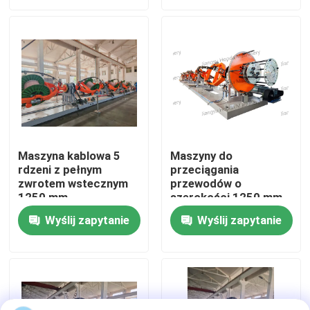
O nas
Wycieczka po fabryce
Kontrola jakości
Maszyna kablowa 5
Maszyny do
rdzeni z pełnym
przeciągania
Skontaktuj się z nami
zwrotem wstecznym
przewodów o
1250 mm
szerokości 1250 mm
do przewodu do 7
Nowości
Wyślij zapytanie
Wyślij zapytanie
rdzennych, z lub bez
odwrotu
Sprawy
Poproś o wycenę