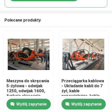
Polecane produkty
Do domu
Maszyna do skręcania
Przeciągarka kablowa
5-żyłowa - odwijak
- Układanie kabli do 7
1250, odwijak 1600,
żył, kable
Produkty
funkcja skręcania
napowietrzne, kable
wstecznego
sterownicze, kable
Wyślij zapytanie
Wyślij zapytanie
zasilające
Filmy