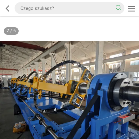
2
/
6