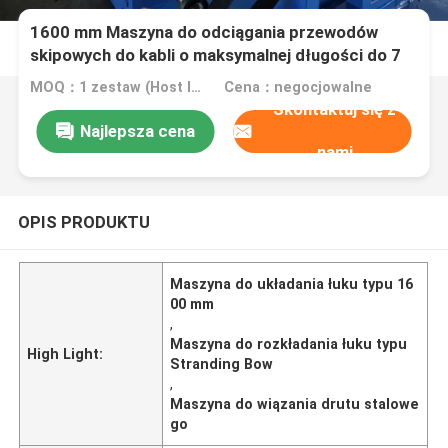
1600 mm Maszyna do odciągania przewodów
skipowych do kabli o maksymalnej długości do 7
rdzeni, z lub bez odwrotu
MOQ：1 zestaw (Host linkowy można zamówić osobno)
Cena：negocjowalne
Skontaktuj się z
Najlepsza cena
nami
OPIS PRODUKTU
Maszyna do układania łuku typu 16
00 mm
,
Maszyna do rozkładania łuku typu
High Light:
Stranding Bow
,
Maszyna do wiązania drutu stalowe
go