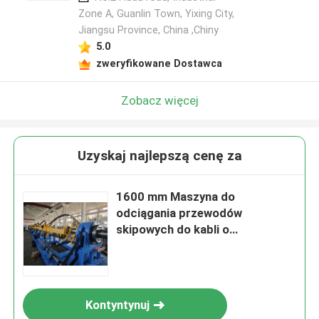
Zone A, Guanlin Town, Yixing City,
Jiangsu Province, China ,Chiny
5.0
zweryfikowane Dostawca
Zobacz więcej
Uzyskaj najlepszą cenę za
1600 mm Maszyna do
odciągania przewodów
skipowych do kabli o
maksymalnej długości do 7
rdzeni, z lub bez odwrotu
Kontyntynuj