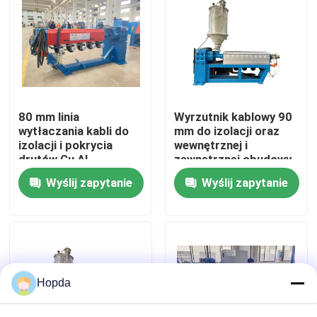
O nas
Wycieczka po fabryce
80 mm linia
Wyrzutnik kablowy 90
Kontrola jakości
wytłaczania kabli do
mm do izolacji oraz
izolacji i pokrycia
wewnętrznej i
drutów Cu Al
zewnętrznej obudowy
kabli i drutu z PVC
Skontaktuj się z nami
Wyślij zapytanie
Wyślij zapytanie
LSZH HFFR XLPE
Nowości
Sprawy
Hopda
Poproś o wycenę