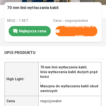
70 mm linii wytłaczania kabli
MOQ：1 SET
Cena：negocjowalne
Skontaktuj się z
Najlepsza cena
nami
OPIS PRODUKTU
70 mm linii wytłaczania kabli
,
linia wytłaczania kabli dużych pręd
kości
High Light:
,
Maszyna do wytłaczania kabli obud
owniczych
Cena
negocjowalne