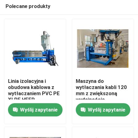
Polecane produkty
Linia izolacyjna i
Maszyna do
obudowa kablowa z
wytłaczania kabli 120
wytłaczaniem PVC PE
mm z zwiększoną
Do domu
XLPE HFFR
wydajnością
Wyślij zapytanie
Wyślij zapytanie
Produkty
Filmy