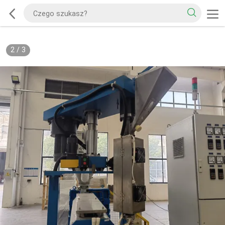
2
/
3