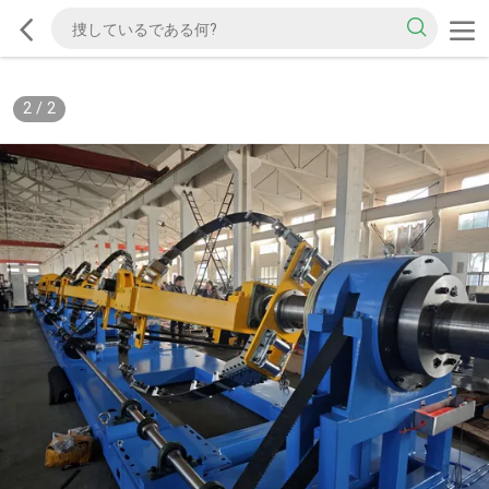
2
/
2