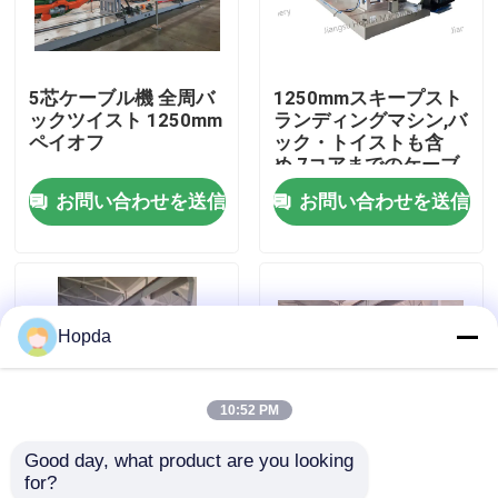
わたしたち に つい て
5芯ケーブル機 全周バ
1250mmスキープスト
ックツイスト 1250mm
ランディングマシン,バ
工場 ツアー
ペイオフ
ック・トイストも含
め,7コアまでのケーブ
ル用
お問い合わせを送信
お問い合わせを送信
品質管理
連絡 ください
Hopda
ニュース
10:52 PM
ケース
Good day, what product are you looking 
for?
引金 を 求め て ください
1600mm 1+6 PLC ボウ
1000mm 1+4 PLC スキ