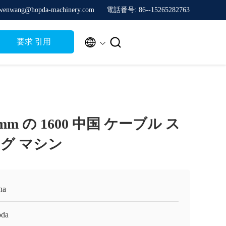
nwang@hopda-machinery.com
電話番号: 86--15265282763


要求 引用
m の 1600 中国 ケーブル ス
グ マシン
na
da