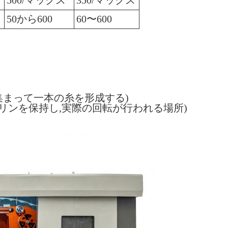
500/マックス
350/マックス
50から600
60〜600
集まって一本の糸を形成する)
イリンを保持し,実際の回転が行われる場所)