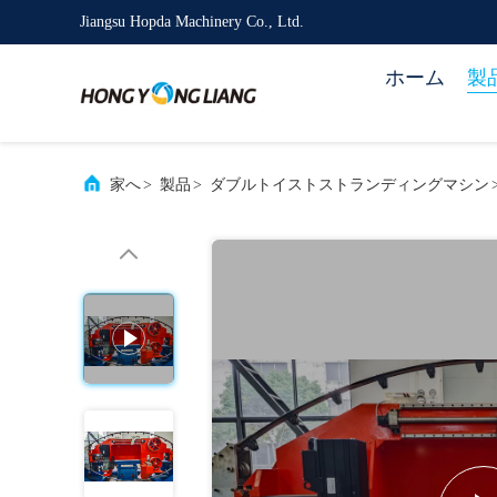
Jiangsu Hopda Machinery Co., Ltd.
ホーム
製
家へ
>
製品
>
ダブルトイストストランディングマシン