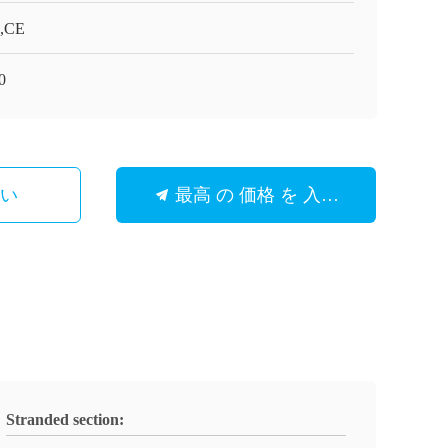
,CE
0
さい
最高 の 価格 を 入手 する
Stranded section: