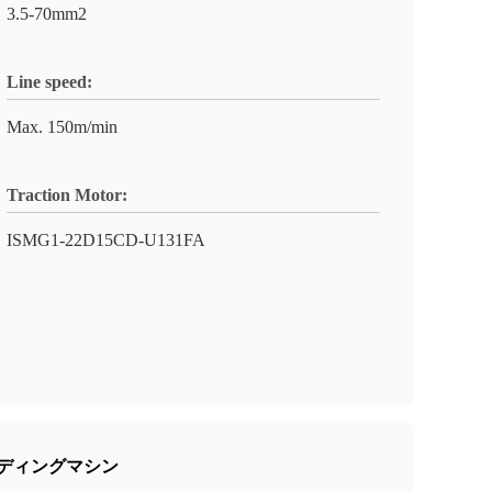
3.5-70mm2
Line speed:
Max. 150m/min
Traction Motor:
ISMG1-22D15CD-U131FA
ンディングマシン