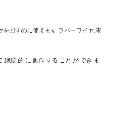
ヤを回すのに使えます ラバーワイヤ,電
継続 的 に 動作 する こと が でき ま