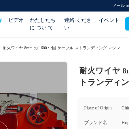
メール owe
品
ビデオ
わたしたち
連絡 くださ
イベント
に つい て
い
>
耐火ワイヤ 8mm の 1600 中国 ケーブル ストランディング マシン
耐火ワイヤ 8m
トランディン
Place of Origin
Chi
ブランド名
Hop