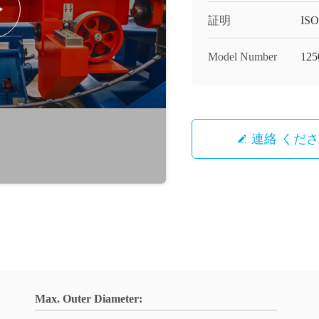
証明
ISO
Model Number
125
連絡 くだ
Max. Outer Diameter: