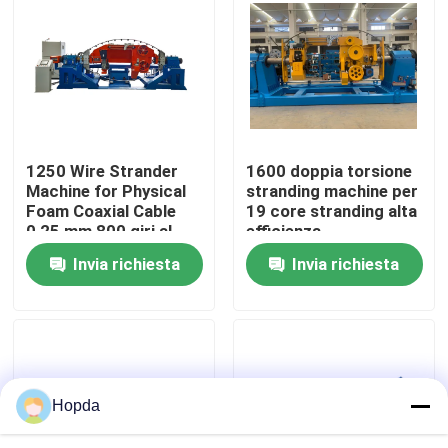
Chi Siamo
Visita alla fabbrica
1250 Wire Strander
1600 doppia torsione
Controllo della qualità
Machine for Physical
stranding machine per
Foam Coaxial Cable
19 core stranding alta
0,25 mm 800 giri al
efficienza
Contattaci
minuto
Invia richiesta
Invia richiesta
Notizie
Casi
Hopda
Chiedi un preventivo