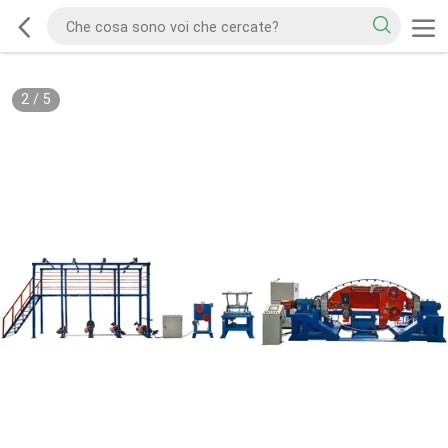
2
/
5