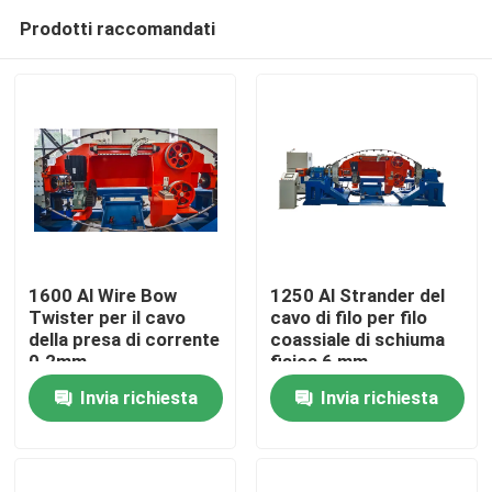
Prodotti raccomandati
1600 Al Wire Bow
1250 Al Strander del
Twister per il cavo
cavo di filo per filo
della presa di corrente
coassiale di schiuma
Casa.
0.2mm
fisica 6 mm
Invia richiesta
Invia richiesta
Prodotti
Video