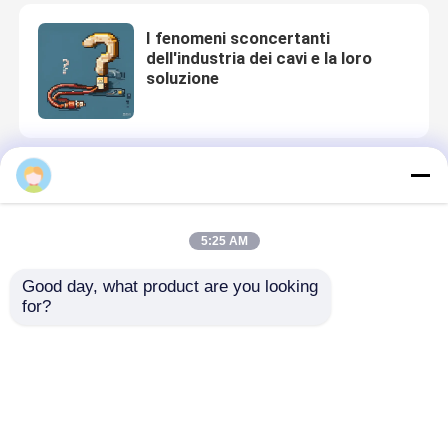
I fenomeni sconcertanti
dell'industria dei cavi e la loro
soluzione
Introduzione alla macchina di
cablaggio a singola torsione a
cantilever
5:25 AM
Good day, what product are you looking 
for?
Cos'è una macchina per estrarre?