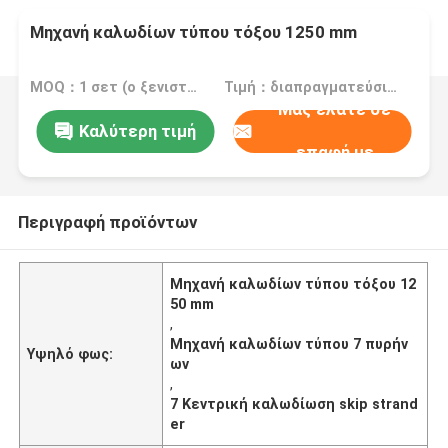
Μηχανή καλωδίων τύπου τόξου 1250 mm
MOQ：1 σετ (ο ξενιστής παραμονής μπορεί να παραγγελθεί ξεχωριστά)
Τιμή：διαπραγματεύσιμα
Μας ελάτε σε
Καλύτερη τιμή
επαφή με
Περιγραφή προϊόντων
Μηχανή καλωδίων τύπου τόξου 12
50 mm
,
Μηχανή καλωδίων τύπου 7 πυρήν
Υψηλό φως:
ων
,
7 Κεντρική καλωδίωση skip strand
er