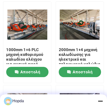
Σχετικά με εμάς
Επισκεψή εργοστασίου
Έλεγχος Ποιότητας
1000mm 1+6 PLC
2000mm 1+4 μηχανή
μηχανή καθορισμού
καλωδίωσης για
Επικοινωνήστε μαζί μας
καλωδίου ελέγχου
ηλεκτρικό και
για φυσική αφρό
τηλεφωνικό καλώδιο
κοακσιακό σύρμα
Αποστολή
Αποστολή
untwisting
Ειδήσεις
ερώτησης
ερώτησης
Υποθέσεις
Hopda
Ζητήστε Προσφορά