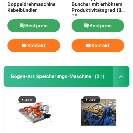
Doppeldrehmaschine
Buncher mit erhöhtem
Kabelbündler
Produktivitätsgrad für
Horizontale Kabelbandbandmaschine
19
Kernstrangprozesse
Bestpreis
Bestpreis
Kabel-Spinnmaschine
Kontakt
Kontakt
Hilfsmittel
Bogen-Art Speicherungs-Maschine
(21)