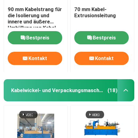
90 mm Kabelstrang für
70 mm Kabel-
die Isolierung und
Extrusionsleitung
innere und äußere
Umhüllung von Kabel
und Draht mit PVC
Bestpreis
Bestpreis
LSZH HFFR XLPE
Kontakt
Kontakt
Kabelwickel- und Verpackungsmaschine
(18)