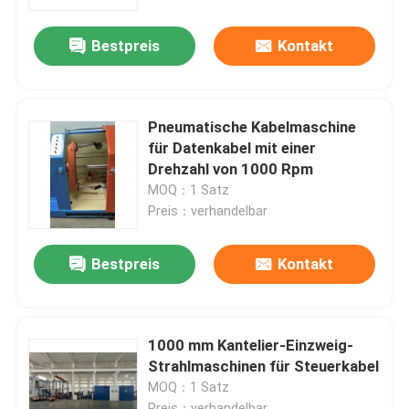
Bestpreis
Kontakt
Über uns
Werksbesichtigung
Pneumatische Kabelmaschine
für Datenkabel mit einer
Qualitätskontrolle
Drehzahl von 1000 Rpm
MOQ：1 Satz
Preis：verhandelbar
Kontaktieren Sie uns
Bestpreis
Kontakt
Neuigkeiten
Rechtssachen
1000 mm Kantelier-Einzweig-
Strahlmaschinen für Steuerkabel
MOQ：1 Satz
Bitte um ein Angebot
Preis：verhandelbar