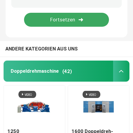
steifes Rahmen strander
Rahmenart Strander
ANDERE KATEGORIEN AUS UNS
Einfachverdrehungskabelmaschine
Bündeln der Maschine
Doppeldrehmaschine
(42)
Cable Buncher
Kabelmaschine mit Bogenart
Kabelverpackungsmaschine
1250
1600 Doppeldreh-