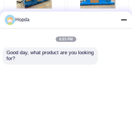
630 mm Kantelier-
Kraftkabelkantilever,
Hopda
Kabelmaschine mit
Kabelmaschine mit
einem einzigen Dreh
einem einzigen Dreh
6:03 PM
Bestpreis
Bestpreis
Good day, what product are you looking 
for?
Kontakt
Kontakt
Sehen Sie mehr an
Startseite
Über uns
Kontakt
Desktop Site
Sitemap
Datenschutzrichtlinie