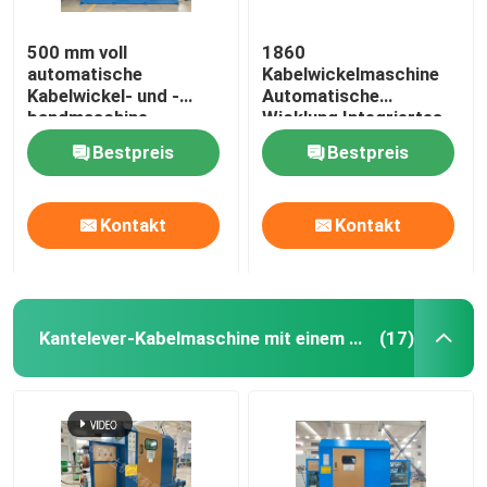
500 mm voll
1860
automatische
Kabelwickelmaschine
Kabelwickel- und -
Automatische
bandmaschine
Wicklung Integriertes
Binden und Verpacken
Bestpreis
Bestpreis
mit Film
Kontakt
Kontakt
Kantelever-Kabelmaschine mit einem einzigen Dreh
(17)