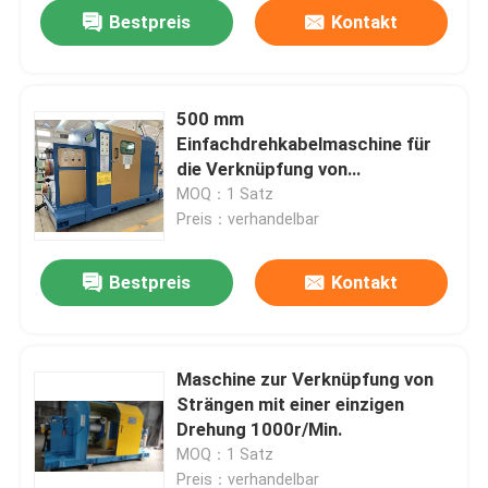
Bestpreis
Kontakt
500 mm
Einfachdrehkabelmaschine für
die Verknüpfung von
elektrischen Kabeln
MOQ：1 Satz
Preis：verhandelbar
Bestpreis
Kontakt
Zu Hause
Maschine zur Verknüpfung von
Strängen mit einer einzigen
Produkte
Drehung 1000r/Min.
MOQ：1 Satz
Videos
Preis：verhandelbar