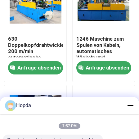
Über uns
Werksbesichtigung
630
1246 Maschine zum
Doppelkopfdrahtwickler,
Spulen von Kabeln,
200 m/min
automatisches
Qualitätskontrolle
automatische
Wickeln und
Drahtwickler
Verpacken mit Film
Anfrage absenden
Anfrage absenden
Kontaktieren Sie uns
Neuigkeiten
Hopda
Rechtssachen
7:57 PM
Bitte um ein Angebot