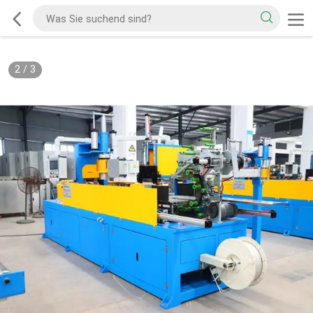
2
/
3