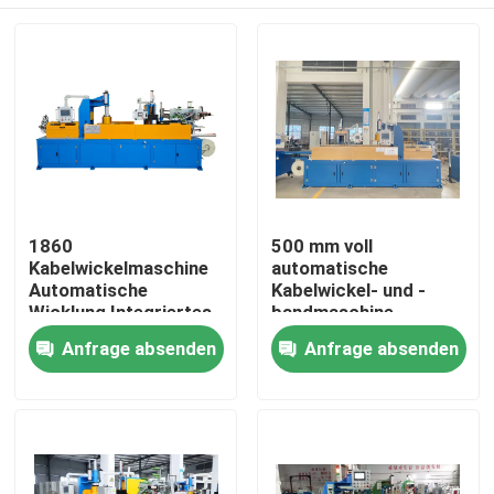
1860
500 mm voll
Kabelwickelmaschine
automatische
Automatische
Kabelwickel- und -
Wicklung Integriertes
bandmaschine
Binden und Verpacken
Zu Hause
Anfrage absenden
Anfrage absenden
mit Film
Produkte
Videos