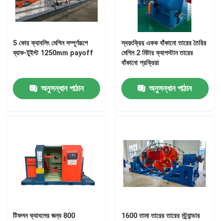
অনুভূমিক তারের টেপিং মেশিন
5 কোর ক্যাবলিং মেশিন সম্পূর্ণরূপে
স্বয়ংক্রিয় একক বাঁকানো তারের তৈরির
তারের ট্যাপিং মেশিন
ব্যাক-টুইস্ট 1250mm payoff
মেশিন 2 মিটার ক্যাপস্টান তারের
বাঁকানো প্রক্রিয়া
সহায়ক সরঞ্জাম
অনুসন্ধান পাঠান
অনুসন্ধান পাঠান
টিফলন ক্যাবলের জন্য 800
1600 তামা তারের তারের স্ট্র্যান্ডার