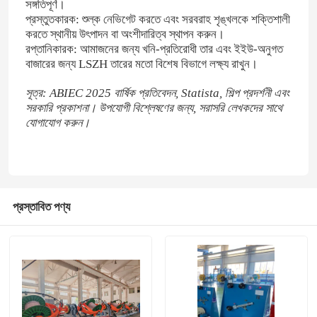
সঙ্গতিপূর্ণ।
প্রস্তুতকারক: শুল্ক নেভিগেট করতে এবং সরবরাহ শৃঙ্খলকে শক্তিশালী
অনমনীয় ফ্রেম স্ট্র্যান্ডার
করতে স্থানীয় উৎপাদন বা অংশীদারিত্ব স্থাপন করুন।
রপ্তানিকারক: আমাজনের জন্য খনি-প্রতিরোধী তার এবং ইইউ-অনুগত
বাজারের জন্য LSZH তারের মতো বিশেষ বিভাগে লক্ষ্য রাখুন।
ফ্রেম টাইপ স্ট্র্যান্ডার
সূত্র: ABIEC 2025 বার্ষিক প্রতিবেদন, Statista, শিল্প প্রদর্শনী এবং
সরকারি প্রকাশনা। উপযোগী বিশ্লেষণের জন্য, সরাসরি লেখকদের সাথে
যোগাযোগ করুন।
সিঙ্গল ট্রিস্ট ক্যাবলিং মেশিন
বাঞ্চিং মেশিন
প্রস্তাবিত পণ্য
ক্যাবল বানচার
বোক টাইপ ক্যাবল মেশিন
ক্যাবল প্যাকিং মেশিন