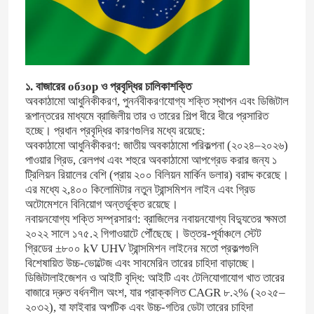
১. বাজারের обзор ও প্রবৃদ্ধির চালিকাশক্তি
অবকাঠামো আধুনিকীকরণ, পুনর্নবীকরণযোগ্য শক্তি স্থাপন এবং ডিজিটাল
রূপান্তরের মাধ্যমে ব্রাজিলীয় তার ও তারের শিল্প ধীরে ধীরে প্রসারিত
হচ্ছে। প্রধান প্রবৃদ্ধির কারণগুলির মধ্যে রয়েছে:
অবকাঠামো আধুনিকীকরণ: জাতীয় অবকাঠামো পরিকল্পনা (২০২৪–২০২৬)
পাওয়ার গ্রিড, রেলপথ এবং শহুরে অবকাঠামো আপগ্রেড করার জন্য ১
ট্রিলিয়ন রিয়ালের বেশি (প্রায় ২০০ বিলিয়ন মার্কিন ডলার) বরাদ্দ করেছে।
এর মধ্যে ২,৪০০ কিলোমিটার নতুন ট্রান্সমিশন লাইন এবং গ্রিড
অটোমেশনে বিনিয়োগ অন্তর্ভুক্ত রয়েছে।
নবায়নযোগ্য শক্তি সম্প্রসারণ: ব্রাজিলের নবায়নযোগ্য বিদ্যুতের ক্ষমতা
২০২২ সালে ১৭৫.২ গিগাওয়াটে পৌঁছেছে। উত্তর-পূর্বাঞ্চলে স্টেট
গ্রিডের ±৮০০ kV UHV ট্রান্সমিশন লাইনের মতো প্রকল্পগুলি
বিশেষায়িত উচ্চ-ভোল্টেজ এবং সাবমেরিন তারের চাহিদা বাড়াচ্ছে।
ডিজিটালাইজেশন ও আইটি বৃদ্ধি: আইটি এবং টেলিযোগাযোগ খাত তারের
বাজারে দ্রুত বর্ধনশীল অংশ, যার প্রাক্কলিত CAGR ৮.২% (২০২৫–
২০৩২), যা ফাইবার অপটিক এবং উচ্চ-গতির ডেটা তারের চাহিদা