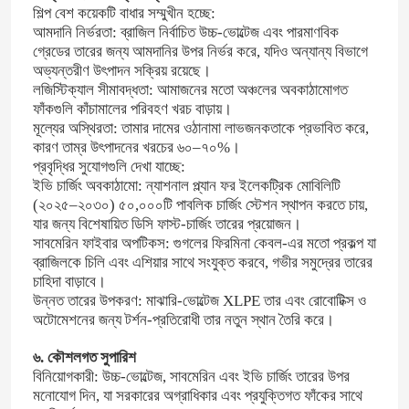
শিল্প বেশ কয়েকটি বাধার সম্মুখীন হচ্ছে:
আমদানি নির্ভরতা: ব্রাজিল নির্বাচিত উচ্চ-ভোল্টেজ এবং পারমাণবিক
ডাবল টুইস্ট স্ট্র্যান্ডিং মেশিন
গ্রেডের তারের জন্য আমদানির উপর নির্ভর করে, যদিও অন্যান্য বিভাগে
অভ্যন্তরীণ উৎপাদন সক্রিয় রয়েছে।
লজিস্টিক্যাল সীমাবদ্ধতা: আমাজনের মতো অঞ্চলের অবকাঠামোগত
বো টাইপ লেয়িং আপ মেশিন
ফাঁকগুলি কাঁচামালের পরিবহণ খরচ বাড়ায়।
মূল্যের অস্থিরতা: তামার দামের ওঠানামা লাভজনকতাকে প্রভাবিত করে,
কারণ তাম্র উৎপাদনের খরচের ৬০–৭০%।
তারের এক্সট্রুশন লাইন
প্রবৃদ্ধির সুযোগগুলি দেখা যাচ্ছে:
ইভি চার্জিং অবকাঠামো: ন্যাশনাল প্ল্যান ফর ইলেকট্রিক মোবিলিটি
(২০২৫–২০৩০) ৫০,০০০টি পাবলিক চার্জিং স্টেশন স্থাপন করতে চায়,
ক্যাবল রোলিং এবং প্যাকিং মেশিন
যার জন্য বিশেষায়িত ডিসি ফাস্ট-চার্জিং তারের প্রয়োজন।
সাবমেরিন ফাইবার অপটিকস: গুগলের ফিরমিনা কেবল-এর মতো প্রকল্প যা
ব্রাজিলকে চিলি এবং এশিয়ার সাথে সংযুক্ত করবে, গভীর সমুদ্রের তারের
ক্যান্টিলিভার সিঙ্গল টুইস্ট ক্যাবলিং মেশিন
চাহিদা বাড়াবে।
উন্নত তারের উপকরণ: মাঝারি-ভোল্টেজ XLPE তার এবং রোবোটিক্স ও
অটোমেশনের জন্য টর্শন-প্রতিরোধী তার নতুন স্থান তৈরি করে।
ক্যাবল এক্সট্রুডার
৬. কৌশলগত সুপারিশ
বিনিয়োগকারী: উচ্চ-ভোল্টেজ, সাবমেরিন এবং ইভি চার্জিং তারের উপর
ডাবল টুইস্ট বুনচার
মনোযোগ দিন, যা সরকারের অগ্রাধিকার এবং প্রযুক্তিগত ফাঁকের সাথে