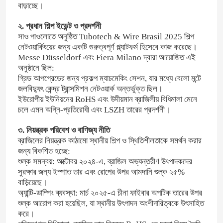
বাড়াচ্ছে।
২. প্রধান শিল্প ইভেন্ট ও প্রদর্শনী
সাও পাওলোতে অনুষ্ঠিত Tubotech & Wire Brasil 2025 শিল্প
নেটওয়ার্কিংয়ের জন্য একটি গুরুত্বপূর্ণ প্ল্যাটফর্ম হিসেবে কাজ করেছে।
Messe Düsseldorf এবং Fiera Milano দ্বারা আয়োজিত এই
অনুষ্ঠানে ছিল:
গ্রিড আপগ্রেডের জন্য প্রকল্প ম্যাচমেকিং সেশন, যার মধ্যে বেলো মন্টে
জলবিদ্যুৎ কেন্দ্র ট্রান্সমিশন নেটওয়ার্ক অন্তর্ভুক্ত ছিল।
ইউরোপীয় ইউনিয়নের RoHS এবং উদীয়মান ব্রাজিলীয় বিধিমালা মেনে
চলে এমন অগ্নি-প্রতিরোধী এবং LSZH তারের প্রদর্শনী।
৩. নিয়ন্ত্রক পরিবেশ ও বাণিজ্য নীতি
ব্রাজিলের নিয়ন্ত্রক কাঠামো স্থানীয় শিল্প ও স্থিতিশীলতাকে সমর্থন করার
জন্য বিকশিত হচ্ছে:
বাড়ি
শুল্ক সমন্বয়: অক্টোবর ২০২৪-এ, ব্রাজিল অভ্যন্তরীণ উৎপাদকদের
সুরক্ষার জন্য ইস্পাত তার এবং রোপের উপর আমদানি শুল্ক ২৫%
বাড়িয়েছে।
পণ্য
অ্যান্টি-ডাম্পিং ব্যবস্থা: মার্চ ২০২৫-এ চীনা ফাইবার অপটিক তারের উপর
শুল্ক আরোপ করা হয়েছিল, যা স্থানীয় উৎপাদন অংশীদারিত্বকে উৎসাহিত
করে।
ভিডিও