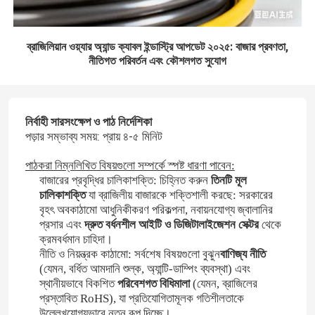
ব্রাজিলিয়ান ওয়্যার অ্যান্ড ক্যাবল ইন্ডাস্ট্রি আপডেট ২০২৫: বাজার প্রবণতা,
নীতিগত পরিবর্তন এবং কৌশলগত সুযোগ
নির্বাহী সারসংক্ষেপ ও পাঠ নির্দেশিকা
পড়ার সম্ভাব্য সময়: প্রায় ৪-৫ মিনিট
পাঠকরা নিম্নলিখিত বিষয়গুলো সম্পর্কে স্পষ্ট ধারণা পাবেন:
বাজারের প্রবৃদ্ধির চালিকাশক্তি: চিহ্নিত করুন
তিনটি মূল
চালিকাশক্তি
যা ব্রাজিলীয় বাজারকে শক্তিশালী করছে: সরকারের
বৃহৎ অবকাঠামো আধুনিকীকরণ পরিকল্পনা, নবায়নযোগ্য জ্বালানির
প্রসার এবং
দ্রুত বর্ধনশীল আইটি ও ডিজিটালাইজেশন সেক্টর
থেকে
ক্রমবর্ধমান চাহিদা।
নীতি ও নিয়ন্ত্রক কাঠামো: সর্বশেষ বিষয়গুলো বুঝুন
বাণিজ্য নীতি
(যেমন, বর্ধিত আমদানি শুল্ক, অ্যান্টি-ডাম্পিং ব্যবস্থা) এবং
স্থানীয়ভাবে বিকশিত
পরিবেশগত বিধিমালা
(যেমন, ব্রাজিলের
প্রস্তাবিত RoHS), যা প্রতিযোগিতামূলক গতিশীলতাকে
উল্লেখযোগ্যভাবে নতুন রূপ দিচ্ছে।