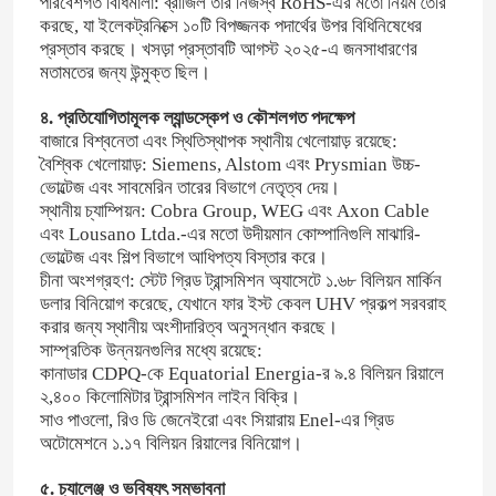
পরিবেশগত বিধিমালা: ব্রাজিল তার নিজস্ব RoHS-এর মতো নিয়ম তৈরি
করছে, যা ইলেকট্রনিক্সে ১০টি বিপজ্জনক পদার্থের উপর বিধিনিষেধের
প্রস্তাব করছে। খসড়া প্রস্তাবটি আগস্ট ২০২৫-এ জনসাধারণের
আমাদের সম্পর্কে
মতামতের জন্য উন্মুক্ত ছিল।
৪. প্রতিযোগিতামূলক ল্যান্ডস্কেপ ও কৌশলগত পদক্ষেপ
কারখানা পরিদর্শন
বাজারে বিশ্বনেতা এবং স্থিতিস্থাপক স্থানীয় খেলোয়াড় রয়েছে:
বৈশ্বিক খেলোয়াড়: Siemens, Alstom এবং Prysmian উচ্চ-
ভোল্টেজ এবং সাবমেরিন তারের বিভাগে নেতৃত্ব দেয়।
গুণমান নিয়ন্ত্রণ
স্থানীয় চ্যাম্পিয়ন: Cobra Group, WEG এবং Axon Cable
এবং Lousano Ltda.-এর মতো উদীয়মান কোম্পানিগুলি মাঝারি-
ভোল্টেজ এবং শিল্প বিভাগে আধিপত্য বিস্তার করে।
আমাদের সাথে যোগাযোগ করুন
চীনা অংশগ্রহণ: স্টেট গ্রিড ট্রান্সমিশন অ্যাসেটে ১.৬৮ বিলিয়ন মার্কিন
ডলার বিনিয়োগ করেছে, যেখানে ফার ইস্ট কেবল UHV প্রকল্প সরবরাহ
করার জন্য স্থানীয় অংশীদারিত্ব অনুসন্ধান করছে।
খবর
সাম্প্রতিক উন্নয়নগুলির মধ্যে রয়েছে:
কানাডার CDPQ-কে Equatorial Energia-র ৯.৪ বিলিয়ন রিয়ালে
২,৪০০ কিলোমিটার ট্রান্সমিশন লাইন বিক্রি।
মামলা
সাও পাওলো, রিও ডি জেনেইরো এবং সিয়ারায় Enel-এর গ্রিড
অটোমেশনে ১.১৭ বিলিয়ন রিয়ালের বিনিয়োগ।
একটি উদ্ধৃতি অনুরোধ করুন
৫. চ্যালেঞ্জ ও ভবিষ্যৎ সম্ভাবনা