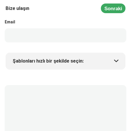
Bize ulaşın
Sonraki
Email
Şablonları hızlı bir şekilde seçin:
Ürün fiyatı
Min.order quantity
Bir numune isteyin
Daha fazla detay