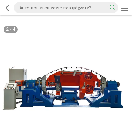
2
/
4