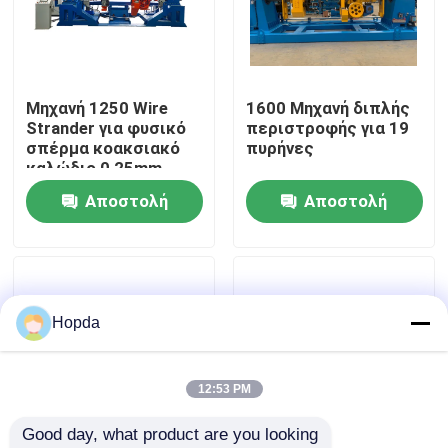
Σχετικά με εμάς
Μηχανή 1250 Wire
1600 Μηχανή διπλής
Επισκεψή εργοστασίου
Strander για φυσικό
περιστροφής για 19
σπέρμα κοακσιακό
πυρήνες
καλώδιο 0,25mm
Έλεγχος Ποιότητας
800rpm
Αποστολή
Αποστολή
ερώτησης
ερώτησης
Επικοινωνήστε μαζί μας
Ειδήσεις
Hopda
Υποθέσεις
12:53 PM
Good day, what product are you looking 
Ζητήστε Προσφορά