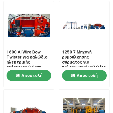
1600 Al Wire Bow
1250 7 Μηχανή
Twister για καλώδιο
ρυμούλκησης
ηλεκτρικής
σύρματος για
ενέργειας 0.2mm
τηλεφωνικό καλώδιο
0,08 mm
Αποστολή
Αποστολή
Σπίτι
ερώτησης
ερώτησης
Προϊόντα
Βίντεο