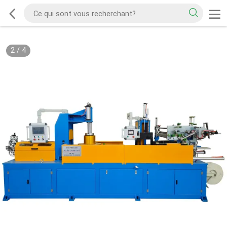
2
/
4