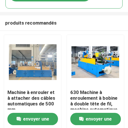
produits recommandés
À la maison
Machine à enrouler et
630 Machine à
à attacher des câbles
enroulement à bobine
automatiques de 500
à double tête de fil,
Produits
mm
machine automatique
à enroulement de fil à
envoyer une
envoyer une
200 m/min
Vidéos