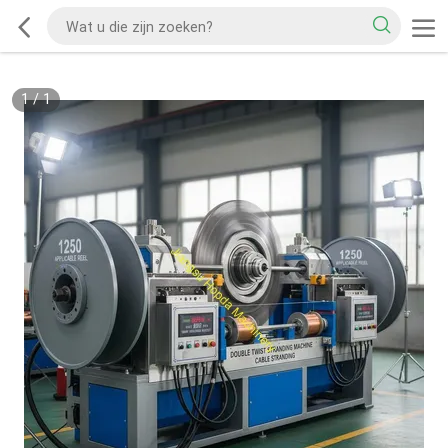
1
/
1