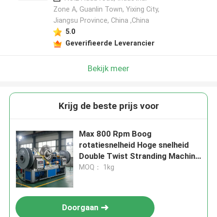
Zone A, Guanlin Town, Yixing City,
Jiangsu Province, China ,China
5.0
Geverifieerde Leverancier
Bekijk meer
Krijg de beste prijs voor
Max 800 Rpm Boog
rotatiesnelheid Hoge snelheid
Double Twist Stranding Machine
Ontworpen voor 1250
MOQ： 1kg
toepasselijke spoel verzekeren
kabel stranding
Doorgaan