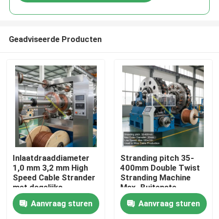
Geadviseerde Producten
Thuis
Inlaatdraaddiameter
Stranding pitch 35-
1,0 mm 3,2 mm High
400mm Double Twist
Speed Cable Strander
Stranding Machine
Producten
met dagelijks
Max. Buitenste
werkvermogen 15 kW
diameter 20mm
Aanvraag sturen
Aanvraag sturen
voor kabelfabricage
Lijnsnelheid Max.
Video's
150mmin Gebruikt bij