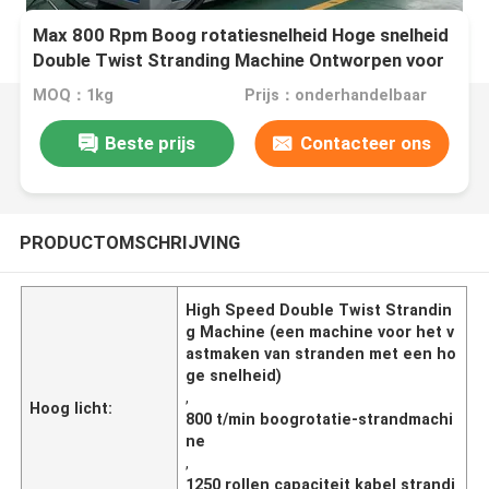
Max 800 Rpm Boog rotatiesnelheid Hoge snelheid
Double Twist Stranding Machine Ontworpen voor
1250 toepasselijke spoel verzekeren kabel
MOQ：1kg
Prijs：onderhandelbaar
stranding
Beste prijs
Contacteer ons
PRODUCTOMSCHRIJVING
High Speed Double Twist Strandin
g Machine (een machine voor het v
astmaken van stranden met een ho
ge snelheid)
,
Hoog licht:
800 t/min boogrotatie-strandmachi
ne
,
1250 rollen capaciteit kabel strandi