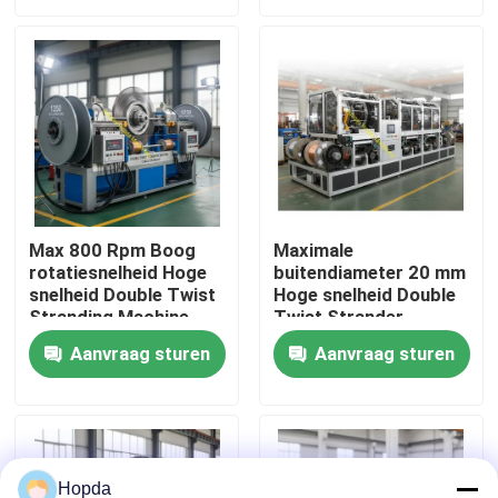
de productie van
draadkabels
Over Ons
Fabriekstour
Kwaliteitscontrole
Max 800 Rpm Boog
Maximale
rotatiesnelheid Hoge
buitendiameter 20 mm
Neem contact met ons op
snelheid Double Twist
Hoge snelheid Double
Stranding Machine
Twist Strander
Ontworpen voor 1250
Lijnsnelheid Maximale
Nieuws
Aanvraag sturen
Aanvraag sturen
toepasselijke spoel
snelheid 150mmin
verzekeren kabel
Apparatuur voor de
stranding
productie van
Gevallen
draadkabels
Vraag een offerte
Hopda