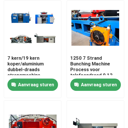
7 kern/19 kern
1250 7 Strand
koper/aluminium
Bunching Machine
dubbel-draads
Process voor
strengmachine
telefoondraad 0,12
afname 1250mm,
mm
Aanvraag sturen
Aanvraag sturen
1600mm
Thuis
Producten
Video's