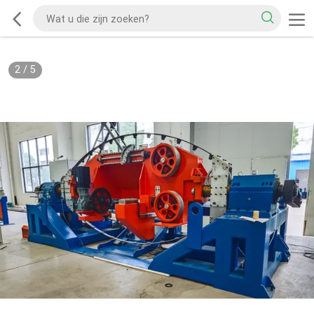
2
/
5