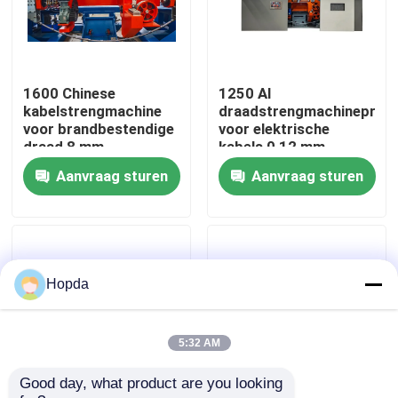
Over Ons
1600 Chinese
1250 Al
Fabriekstour
kabelstrengmachine
draadstrengmachineproc
voor brandbestendige
voor elektrische
draad 8 mm
kabels 0,12 mm
Kwaliteitscontrole
Aanvraag sturen
Aanvraag sturen
Neem contact met ons op
Nieuws
Hopda
Gevallen
5:32 AM
Good day, what product are you looking 
Vraag een offerte